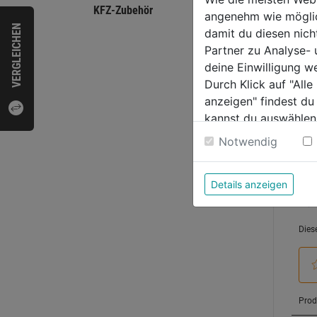
0.0
KFZ-Zubehör
angenehm wie möglich
von
60,9
VERGLEICHEN
damit du diesen nic
5
Partner zu Analyse-
Sternen
deine Einwilligung w
Durch Klick auf "All
anzeigen" findest du
Bewer
kannst du auswählen
Weitere Informatione
Notwendig
Details anzeigen