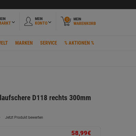
EIN
MEIN
MEIN
0
MARKT
KONTO
WARENKORB
ELT
MARKEN
SERVICE
% AKTIONEN %
hlaufschere D118 rechts 300mm
)
Jetzt Produkt bewerten
ein
eurteilungswert.
ink
58,99€
uf