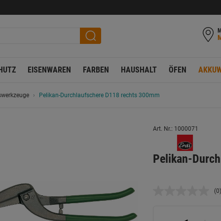
M
HUTZ
EISENWAREN
FARBEN
HAUSHALT
ÖFEN
AKKUW
swerkzeuge
Pelikan-Durchlaufschere D118 rechts 300mm
Art. Nr.: 1000071
Pelikan-Durc
(0
K
B
L
a