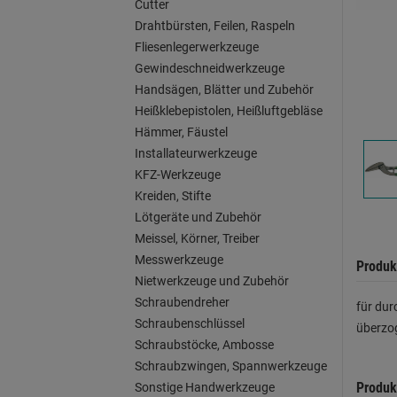
Cutter
Drahtbürsten, Feilen, Raspeln
Fliesenlegerwerkzeuge
Gewindeschneidwerkzeuge
Handsägen, Blätter und Zubehör
Heißklebepistolen, Heißluftgebläse
Hämmer, Fäustel
Installateurwerkzeuge
KFZ-Werkzeuge
Kreiden, Stifte
Lötgeräte und Zubehör
Meissel, Körner, Treiber
Messwerkzeuge
Produk
Nietwerkzeuge und Zubehör
Schraubendreher
für dur
Schraubenschlüssel
überzo
Schraubstöcke, Ambosse
Schraubzwingen, Spannwerkzeuge
Produk
Sonstige Handwerkzeuge