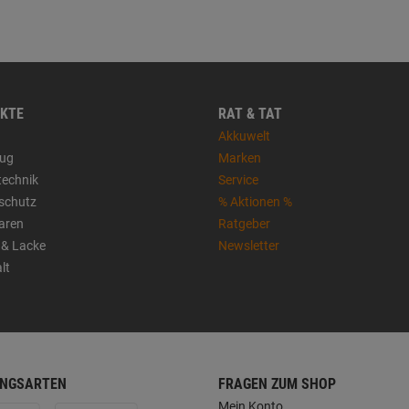
KTE
RAT & TAT
Akkuwelt
ug
Marken
technik
Service
sschutz
% Aktionen %
aren
Ratgeber
 & Lacke
Newsletter
lt
NGSARTEN
FRAGEN ZUM SHOP
Mein Konto