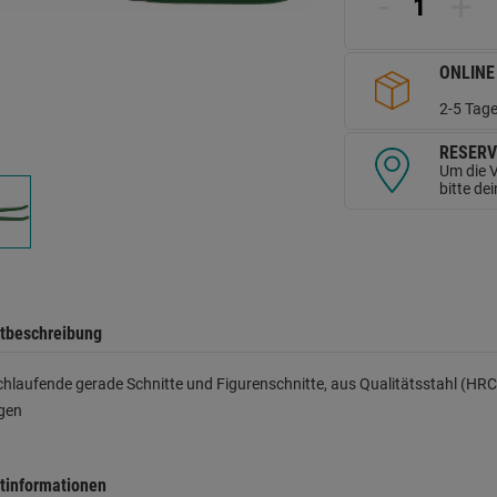
-
+
d
Se
ONLINE
2-5 Tage
RESERV
Um die V
bitte de
tbeschreibung
chlaufende gerade Schnitte und Figurenschnitte, aus Qualitätsstahl (HR
gen
tinformationen