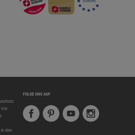
FOLGE UNS AUF
tsschutz
 Vor
s
 in den