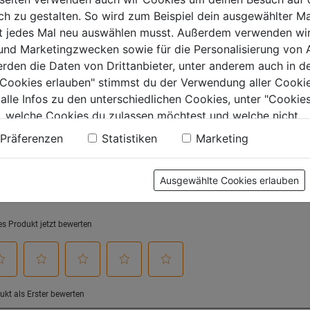
0.0
0.0
 zu gestalten. So wird zum Beispiel dein ausgewählter Ma
von
von
9€
60,99€
64,99€
ht jedes Mal neu auswählen musst. Außerdem verwenden wi
5
5
 und Marketingzwecken sowie für die Personalisierung von 
.
Sternen.
Sternen.
erden die Daten von Drittanbieter, unter anderem auch in d
e Cookies erlauben" stimmst du der Verwendung aller Cookie
 alle Infos zu den unterschiedlichen Cookies, unter "Cookies
tung
, welche Cookies du zulassen möchtest und welche nicht.
n findest du in unserer
Datenschutzerklärung
.
Präferenzen
Statistiken
Marketing
Ausgewählte Cookies erlauben