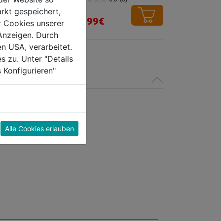
0.0
rkt gespeichert,
von
68,99€
r Cookies unserer
5
Anzeigen. Durch
Sternen.
en USA, verarbeitet.
s zu. Unter "Details
 Konfigurieren"
Alle Cookies erlauben