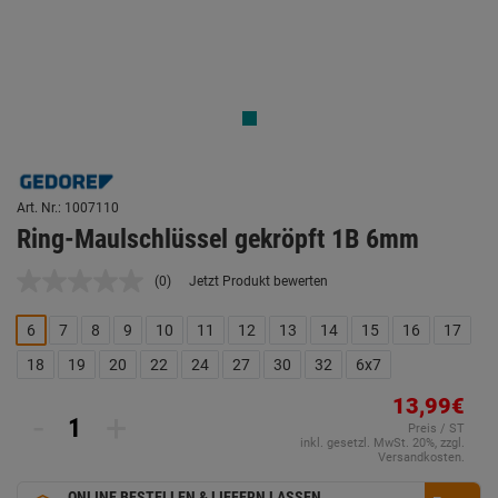
Art. Nr.: 1007110
Ring-Maulschlüssel gekröpft 1B 6mm
(0)
Jetzt Produkt bewerten
Kein
Beurteilungswert.
Link
6
7
8
9
10
11
12
13
14
15
16
17
auf
derselben
18
19
20
22
24
27
30
32
6x7
Seite.
13,99€
-
+
Preis / ST
inkl. gesetzl. MwSt. 20%, zzgl.
Versandkosten.
ONLINE BESTELLEN & LIEFERN LASSEN