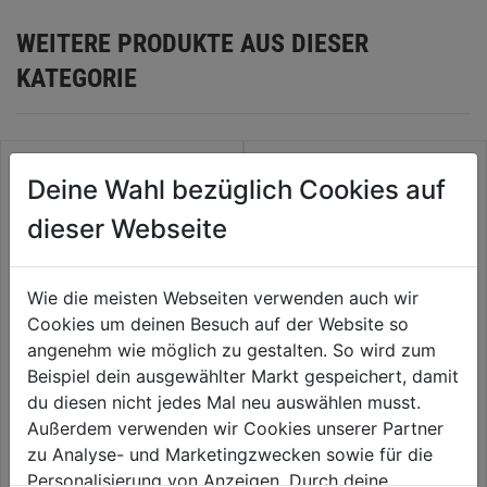
WEITERE PRODUKTE AUS DIESER
KATEGORIE
Deine Wahl bezüglich Cookies auf
dieser Webseite
Wie die meisten Webseiten verwenden auch wir
Cookies um deinen Besuch auf der Website so
angenehm wie möglich zu gestalten. So wird zum
Beispiel dein ausgewählter Markt gespeichert, damit
Ratschenring-Gabelschlüssel
Einmaulschlüssel 894
du diesen nicht jedes Mal neu auswählen musst.
21mm
Außerdem verwenden wir Cookies unserer Partner
zu Analyse- und Marketingzwecken sowie für die
0.0
(0)
0.0
(0)
0.0
0.0
Personalisierung von Anzeigen. Durch deine