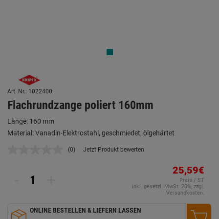
Art. Nr.: 1022400
Flachrundzange poliert 160mm
Länge: 160 mm
Material: Vanadin-Elektrostahl, geschmiedet, ölgehärtet
(0)
Jetzt Produkt bewerten
Kein
Beurteilungswert.
Link
25,59€
-
+
auf
Preis / ST
derselben
inkl. gesetzl. MwSt. 20%, zzgl.
Seite.
Versandkosten.
ONLINE BESTELLEN & LIEFERN LASSEN