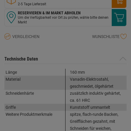
2-5 Tage Lieferzeit
RESERVIEREN & IM MARKT ABHOLEN
Um die Verfügbarkeit vor Ort zu prüfen, wähle bitte deinen
Markt
VERGLEICHEN
WUNSCHLISTE
Technische Daten
Länge
160 mm
Material
Vanadin-Elektrostahl,
geschmiedet, ölgehärtet
Schneidenhärte
zusätzlich induktiv gehärtet,
ca. 61 HRC
Griffe
Kunststoff ummantelt
Weitere Produktmerkmale
spitze, flach-runde Backen,
Greifflächen gezahnt, mit
Schneiden für weichen,