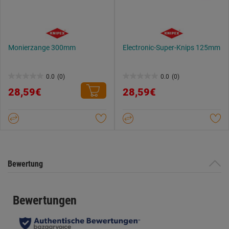
Monierzange 300mm
Electronic-Super-Knips 125mm
0.0
(0)
0.0
(0)
0.0
0.0
28,59€
28,59€
von
von
5
5
Sternen.
Sternen.
Bewertung