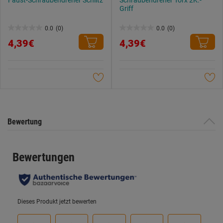
Griff
0.0
(0)
0.0
(0)
0.0
0.0
4,39€
4,39€
von
von
5
5
Sternen.
Sternen.
Bewertung