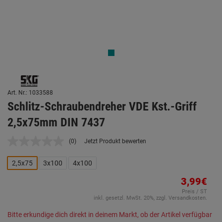
Art. Nr.: 1033588
Schlitz-Schraubendreher VDE Kst.-Griff
2,5x75mm DIN 7437
(0)
Jetzt Produkt bewerten
Kein
Beurteilungswert.
Link
2,5x75
3x100
4x100
auf
derselben
3,99€
Seite.
Preis / ST
inkl. gesetzl. MwSt. 20%, zzgl. Versandkosten.
Bitte erkundige dich direkt in deinem Markt, ob der Artikel verfügbar