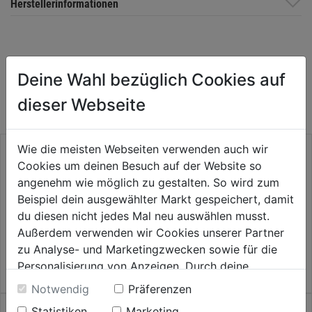
Herstellerinformationen
WEITERE PRODUKTE AUS DIESER
Deine Wahl bezüglich Cookies auf
KATEGORIE
dieser Webseite
Wie die meisten Webseiten verwenden auch wir
Cookies um deinen Besuch auf der Website so
Säbelsägeblatt Tri-Metall
Säbelsägeblatt Tri-Metall
angenehm wie möglich zu gestalten. So wird zum
Länge 150/130 mm, 1 Pkg = 2
Länge 150/130 mm, 1 Pkg = 2
Beispiel dein ausgewählter Markt gespeichert, damit
St
St
du diesen nicht jedes Mal neu auswählen musst.
0.0
(0)
0.0
(0)
0.0
0.0
Außerdem verwenden wir Cookies unserer Partner
8,99€
8,99€
von
von
zu Analyse- und Marketingzwecken sowie für die
5
5
Personalisierung von Anzeigen. Durch deine
Sternen.
Sternen.
Einwilligung werden die Daten von Drittanbieter,
Notwendig
Präferenzen
unter anderem auch in den USA, verarbeitet.
Statistiken
Marketing