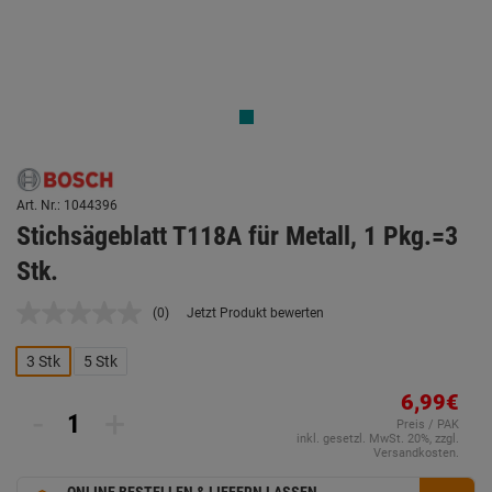
Art. Nr.: 1044396
Stichsägeblatt T118A für Metall, 1 Pkg.=3
Stk.
(0)
Jetzt Produkt bewerten
Kein
Beurteilungswert.
Link
3 Stk
5 Stk
auf
derselben
6,99€
Seite.
-
+
Preis / PAK
inkl. gesetzl. MwSt. 20%, zzgl.
Versandkosten.
ONLINE BESTELLEN & LIEFERN LASSEN