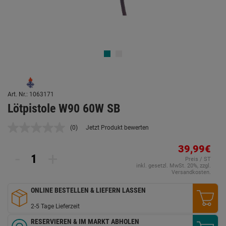
Art. Nr.: 1063171
Lötpistole W90 60W SB
(0)
Jetzt Produkt bewerten
Kein
Beurteilungswert.
Link
39,99€
-
+
auf
Preis / ST
derselben
inkl. gesetzl. MwSt. 20%, zzgl.
Seite.
Versandkosten.
ONLINE BESTELLEN & LIEFERN LASSEN
2-5 Tage Lieferzeit
RESERVIEREN & IM MARKT ABHOLEN