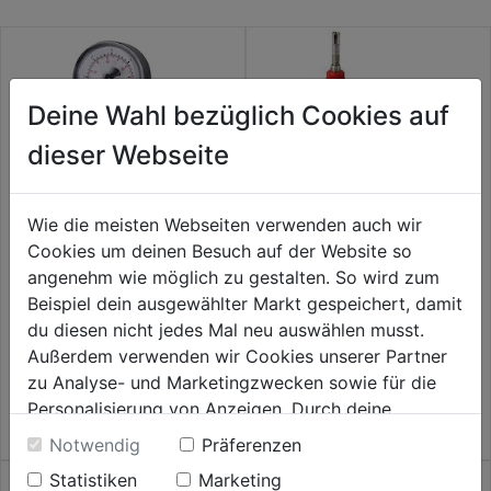
Deine Wahl bezüglich Cookies auf
dieser Webseite
Wie die meisten Webseiten verwenden auch wir
Cookies um deinen Besuch auf der Website so
angenehm wie möglich zu gestalten. So wird zum
Propanregler m. Manometer
Micropen Set Gaslötkolben m.
Beispiel dein ausgewählter Markt gespeichert, damit
verstellbar 0-6bar
4 Lötspitzen
du diesen nicht jedes Mal neu auswählen musst.
0.0
(0)
0.0
(0)
Außerdem verwenden wir Cookies unserer Partner
0.0
0.0
40,99€
43,59€
zu Analyse- und Marketingzwecken sowie für die
von
von
Personalisierung von Anzeigen. Durch deine
5
5
Einwilligung werden die Daten von Drittanbieter,
Sternen.
Sternen.
Notwendig
Präferenzen
unter anderem auch in den USA, verarbeitet.
Statistiken
Marketing
Durch Klick auf "Alle Cookies erlauben" stimmst du