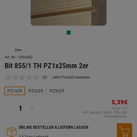
Art. Nr.: 1066482
Bit 855/1 TH PZ1x25mm 2er
(0)
Jetzt Produkt bewerten
Kein
Beurteilungswert.
Link
PZ1x25
PZ2x25
PZ3x25
auf
derselben
5,39€
Seite.
-
+
Preis / ST
inkl. gesetzl. MwSt. 20%, zzgl.
Versandkosten.
ONLINE BESTELLEN & LIEFERN LASSEN
2-5 Tage Lieferzeit