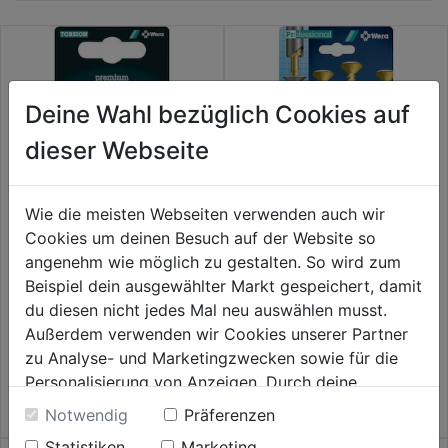
Deine Wahl bezüglich Cookies auf
dieser Webseite
Wie die meisten Webseiten verwenden auch wir
Cookies um deinen Besuch auf der Website so
Bit 851/1 TZ PH 2er SB
Bit 855/1 TH PZ 2er SB
angenehm wie möglich zu gestalten. So wird zum
Beispiel dein ausgewählter Markt gespeichert, damit
du diesen nicht jedes Mal neu auswählen musst.
0.0
(0)
0.0
(0)
0.0
0.0
Außerdem verwenden wir Cookies unserer Partner
5,49€
5,49€
von
von
zu Analyse- und Marketingzwecken sowie für die
5
5
Personalisierung von Anzeigen. Durch deine
Sternen.
Sternen.
Einwilligung werden die Daten von Drittanbieter,
Notwendig
Präferenzen
unter anderem auch in den USA, verarbeitet.
Statistiken
Marketing