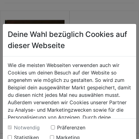
Deine Wahl bezüglich Cookies auf
dieser Webseite
Wie die meisten Webseiten verwenden auch wir
Cookies um deinen Besuch auf der Website so
angenehm wie möglich zu gestalten. So wird zum
Filtersack f. Späneabsauganl.
Ziegelsägeblatt für Hochloch-
Beispiel dein ausgewählter Markt gespeichert, damit
WB 3000 ASA zu Art.Nr.
Leichtziegel HM 48Z für DW
1188909
393
du diesen nicht jedes Mal neu auswählen musst.
0.0
(0)
0.0
(0)
Außerdem verwenden wir Cookies unserer Partner
0.0
0.0
34,99€
99,99€
zu Analyse- und Marketingzwecken sowie für die
von
von
Personalisierung von Anzeigen. Durch deine
5
5
Einwilligung werden die Daten von Drittanbieter,
Sternen.
Sternen.
Notwendig
Präferenzen
unter anderem auch in den USA, verarbeitet.
Statistiken
Marketing