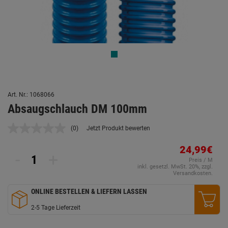
Art. Nr.: 1068066
Absaugschlauch DM 100mm
(0)
Jetzt Produkt bewerten
Kein
Beurteilungswert.
Link
24,99€
-
+
auf
Preis / M
derselben
inkl. gesetzl. MwSt. 20%, zzgl.
Seite.
Versandkosten.
ONLINE BESTELLEN & LIEFERN LASSEN
2-5 Tage Lieferzeit