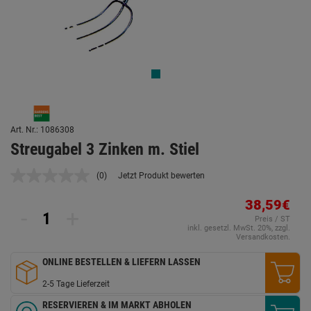
Art. Nr.: 1086308
Streugabel 3 Zinken m. Stiel
(0)
Jetzt Produkt bewerten
Kein
Beurteilungswert.
Link
38,59€
-
+
auf
Preis / ST
derselben
inkl. gesetzl. MwSt. 20%, zzgl.
Seite.
Versandkosten.
ONLINE BESTELLEN & LIEFERN LASSEN
2-5 Tage Lieferzeit
RESERVIEREN & IM MARKT ABHOLEN