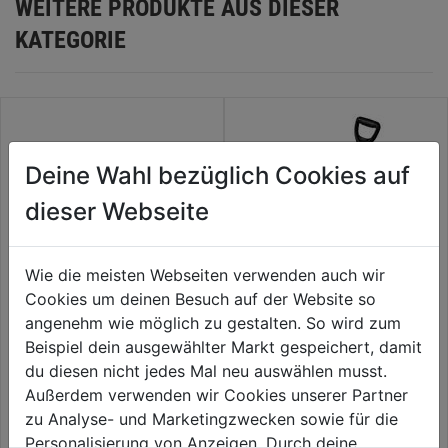
WEITERE PRODUKTE AUS DIESER
KATEGORIE
Deine Wahl bezüglich Cookies auf
dieser Webseite
Wie die meisten Webseiten verwenden auch wir
Cookies um deinen Besuch auf der Website so
angenehm wie möglich zu gestalten. So wird zum
Rübenhaue 155x75mm m.
Beispiel dein ausgewählter Markt gespeichert, damit
Stiel
du diesen nicht jedes Mal neu auswählen musst.
0.0
(0)
Außerdem verwenden wir Cookies unserer Partner
0.0
Wurzelspaten 69870
39,59€
zu Analyse- und Marketingzwecken sowie für die
von
Personalisierung von Anzeigen. Durch deine
5