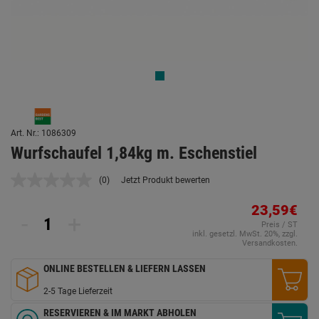
Art. Nr.: 1086309
Wurfschaufel 1,84kg m. Eschenstiel
(0)
Jetzt Produkt bewerten
Kein
Beurteilungswert.
Link
23,59€
-
+
auf
Preis / ST
derselben
inkl. gesetzl. MwSt. 20%, zzgl.
Seite.
Versandkosten.
ONLINE BESTELLEN & LIEFERN LASSEN
2-5 Tage Lieferzeit
RESERVIEREN & IM MARKT ABHOLEN