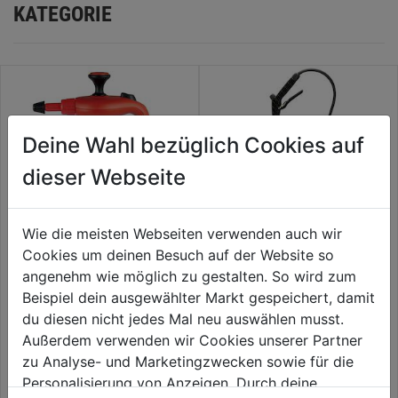
KATEGORIE
Deine Wahl bezüglich Cookies auf
dieser Webseite
Wie die meisten Webseiten verwenden auch wir
Cookies um deinen Besuch auf der Website so
Drucksprüher 1l Universal plus
Drucksprühgerät Flori
angenehm wie möglich zu gestalten. So wird zum
F1 360° sprühbar
Compact 3l
Beispiel dein ausgewählter Markt gespeichert, damit
du diesen nicht jedes Mal neu auswählen musst.
0.0
(0)
0.0
(0)
0.0
0.0
Außerdem verwenden wir Cookies unserer Partner
26,99€
31,59€
von
von
zu Analyse- und Marketingzwecken sowie für die
5
5
Personalisierung von Anzeigen. Durch deine
Sternen.
Sternen.