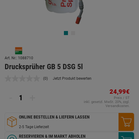
Art. Nr.: 1088710
Drucksprüher GB 5 DSG 5l
(0)
Jetzt Produkt bewerten
Kein
Beurteilungswert.
Link
24,99€
-
+
auf
Preis / ST
derselben
inkl. gesetzl. MwSt. 20%, zzgl.
Seite.
Versandkosten.
ONLINE BESTELLEN & LIEFERN LASSEN
2-5 Tage Lieferzeit
RESERVIEREN & IM MARKT ABHOLEN