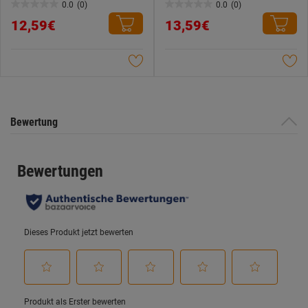
0.0
(0)
0.0
(0)
0.0
0.0
12,59€
13,59€
von
von
5
5
Sternen.
Sternen.
Bewertung