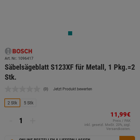
Art. Nr.: 1096417
Säbelsägeblatt S123XF für Metall, 1 Pkg.=2
Stk.
(0)
Jetzt Produkt bewerten
Kein
Beurteilungswert.
Link
2 Stk
5 Stk
auf
derselben
11,99€
Seite.
-
+
Preis / PAK
inkl. gesetzl. MwSt. 20%, zzgl.
Versandkosten.
ONLINE BESTELLEN & LIEFERN LASSEN