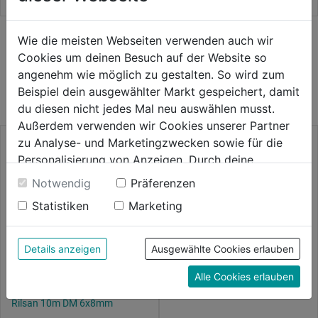
Sternen.
Sternen.
Wie die meisten Webseiten verwenden auch wir
Cookies um deinen Besuch auf der Website so
WEITERE PRODUKTE AUS DIESER
angenehm wie möglich zu gestalten. So wird zum
KATEGORIE
Beispiel dein ausgewählter Markt gespeichert, damit
du diesen nicht jedes Mal neu auswählen musst.
Außerdem verwenden wir Cookies unserer Partner
zu Analyse- und Marketingzwecken sowie für die
Personalisierung von Anzeigen. Durch deine
Einwilligung werden die Daten von Drittanbieter,
Notwendig
Präferenzen
unter anderem auch in den USA, verarbeitet.
Statistiken
Marketing
Durch Klick auf "Alle Cookies erlauben" stimmst du
der Verwendung aller Cookies zu. Unter "Details
anzeigen" findest du alle Infos zu den
Details anzeigen
Ausgewählte Cookies erlauben
unterschiedlichen Cookies, unter "Cookies
Alle Cookies erlauben
Konfigurieren" kannst du auswählen, welche Cookies
Spiralschlauch m. Anschlüssen
Druckminderer IG 1/4"
du zulassen möchtest und welche nicht.
Rilsan 10m DM 6x8mm
Weitere Informationen findest du in unserer