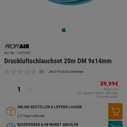
Art. Nr.: 1107420
Druckluftschlauchset 20m DM 9x14mm
(0)
Jetzt Produkt bewerten
Kein
Beurteilungswert.
Link
39,99€
-
+
auf
Preis / ST
derselben
inkl. gesetzl. MwSt. 20%, zzgl.
Seite.
Versandkosten.
ONLINE BESTELLEN & LIEFERN LASSEN
2-5 Tage Lieferzeit
RESERVIEREN & IM MARKT ABHOLEN