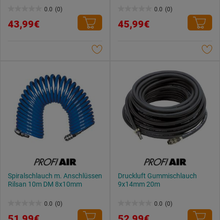
Datenschutzerklärung
.
0.0
(0)
0.0
(0)
0.0
0.0
43,99€
45,99€
von
von
5
5
Sternen.
Sternen.
Spiralschlauch m. Anschlüssen
Druckluft Gummischlauch
Rilsan 10m DM 8x10mm
9x14mm 20m
0.0
(0)
0.0
(0)
0.0
0.0
51,99€
52,99€