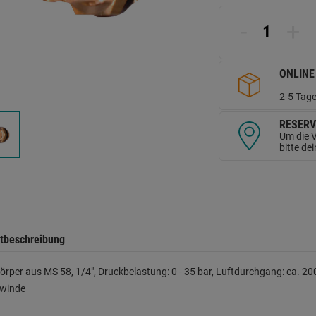
d
Se
-
+
ONLINE
2-5 Tage
RESERV
Um die V
bitte de
tbeschreibung
rper aus MS 58, 1/4", Druckbelastung: 0 - 35 bar, Luftdurchgang: ca. 2
winde