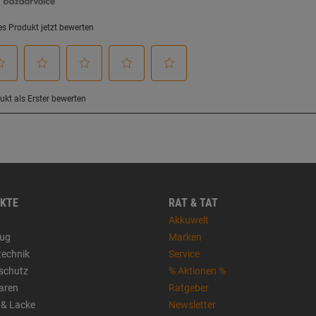
KTE
RAT & TAT
Akkuwelt
ug
Marken
technik
Service
sschutz
% Aktionen %
aren
Ratgeber
 & Lacke
Newsletter