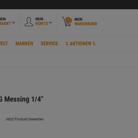
EIN
MEIN
MEIN
0
MARKT
KONTO
WARENKORB
ELT
MARKEN
SERVICE
% AKTIONEN %
G Messing 1/4"
)
Jetzt Produkt bewerten
ein
eurteilungswert.
ink
uf