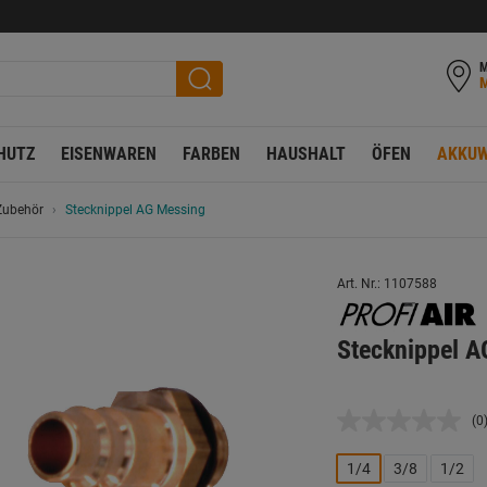
M
HUTZ
EISENWAREN
FARBEN
HAUSHALT
ÖFEN
AKKUW
Zubehör
Stecknippel AG Messing
Art. Nr.: 1107588
Stecknippel A
(0
K
B
L
1/4
3/8
1/2
a