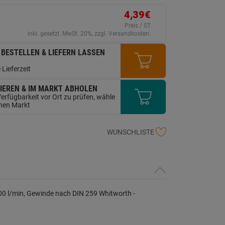
erselben
ite.
4,39€
Preis / ST
inkl. gesetzl. MwSt. 20%, zzgl. Versandkosten.
 BESTELLEN & LIEFERN LASSEN
 Lieferzeit
IEREN & IM MARKT ABHOLEN
erfügbarkeit vor Ort zu prüfen, wähle
inen Markt
WUNSCHLISTE
000 l/min, Gewinde nach DIN 259 Whitworth -