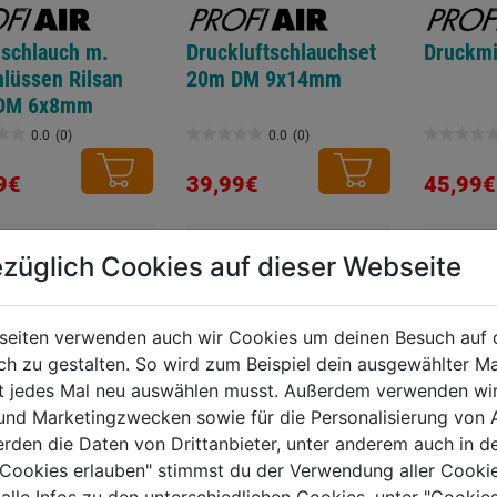
lschlauch m.
Druckluftschlauchset
Druckmi
lüssen Rilsan
20m DM 9x14mm
DM 6x8mm
0.0
(0)
0.0
(0)
0.0
0.0
von
von
9€
39,99€
45,99€
5
5
.
Sternen.
Sternen.
züglich Cookies auf dieser Webseite
TERE PRODUKTE AUS DIESER KATEGORIE
seiten verwenden auch wir Cookies um deinen Besuch auf 
 zu gestalten. So wird zum Beispiel dein ausgewählter Ma
ht jedes Mal neu auswählen musst. Außerdem verwenden wi
 und Marketingzwecken sowie für die Personalisierung von 
erden die Daten von Drittanbieter, unter anderem auch in d
e Cookies erlauben" stimmst du der Verwendung aller Cookie