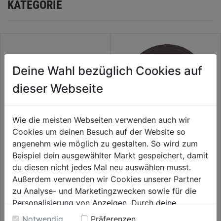
KATEGORIE
Deine Wahl bezüglich Cookies auf
dieser Webseite
Wie die meisten Webseiten verwenden auch wir
Cookies um deinen Besuch auf der Website so
angenehm wie möglich zu gestalten. So wird zum
Topfbürste gezopft M14 DM
Haftschleifteller M14
Beispiel dein ausgewählter Markt gespeichert, damit
65mm Edelstahldraht 0,50mm
du diesen nicht jedes Mal neu auswählen musst.
0.0
(0)
0.0
(0)
Außerdem verwenden wir Cookies unserer Partner
0.0
0.0
16,99€
16,99€
zu Analyse- und Marketingzwecken sowie für die
von
von
Personalisierung von Anzeigen. Durch deine
5
5
Einwilligung werden die Daten von Drittanbieter,
Sternen.
Sternen.
Notwendig
Präferenzen