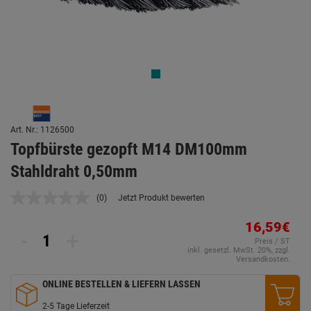
Art. Nr.: 1126500
Topfbürste gezopft M14 DM100mm
Stahldraht 0,50mm
(0)
Jetzt Produkt bewerten
Kein
Beurteilungswert.
Link
16,59€
-
+
auf
Preis / ST
derselben
inkl. gesetzl. MwSt. 20%, zzgl.
Seite.
Versandkosten.
ONLINE BESTELLEN & LIEFERN LASSEN
2-5 Tage Lieferzeit