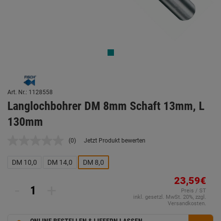
Art. Nr.: 1128558
Langlochbohrer DM 8mm Schaft 13mm, L
130mm
(0)
Jetzt Produkt bewerten
Kein
Beurteilungswert.
Link
DM 10,0
DM 14,0
DM 8,0
auf
derselben
23,59€
Seite.
-
+
Preis / ST
inkl. gesetzl. MwSt. 20%, zzgl.
Versandkosten.
ONLINE BESTELLEN & LIEFERN LASSEN