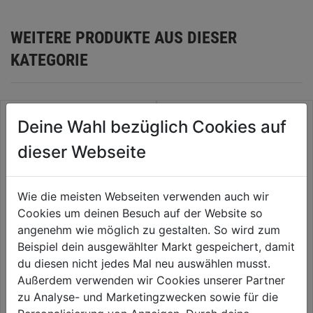
WEITERE PRODUKTE AUS DIESER
KATEGORIE
Deine Wahl bezüglich Cookies auf
dieser Webseite
Wie die meisten Webseiten verwenden auch wir
Cookies um deinen Besuch auf der Website so
angenehm wie möglich zu gestalten. So wird zum
Beispiel dein ausgewählter Markt gespeichert, damit
du diesen nicht jedes Mal neu auswählen musst.
Forstnerbohrer-Set DM 35mm
Langlochbohrer Schaft 13mm
Außerdem verwenden wir Cookies unserer Partner
zu Analyse- und Marketingzwecken sowie für die
0.0
(0)
0.0
(0)
0.0
0.0