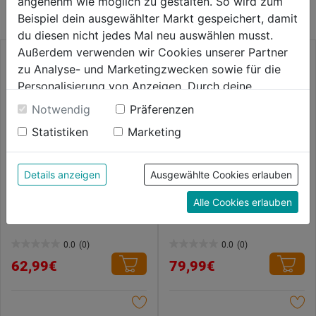
angenehm wie möglich zu gestalten. So wird zum
Beispiel dein ausgewählter Markt gespeichert, damit
du diesen nicht jedes Mal neu auswählen musst.
Außerdem verwenden wir Cookies unserer Partner
zu Analyse- und Marketingzwecken sowie für die
Personalisierung von Anzeigen. Durch deine
Einwilligung werden die Daten von Drittanbieter,
Notwendig
Präferenzen
unter anderem auch in den USA, verarbeitet.
Statistiken
Marketing
Durch Klick auf "Alle Cookies erlauben" stimmst du
der Verwendung aller Cookies zu. Unter "Details
anzeigen" findest du alle Infos zu den
Details anzeigen
Ausgewählte Cookies erlauben
unterschiedlichen Cookies, unter "Cookies
Alle Cookies erlauben
Konfigurieren" kannst du auswählen, welche Cookies
Filterdruckminderer 1/4"
Schlagnussen-Satz 3/4" 8tlg.
DM 26-38 mm in Metallbox
du zulassen möchtest und welche nicht.
Weitere Informationen findest du in unserer
0.0
(0)
0.0
(0)
0.0
0.0
Datenschutzerklärung
.
62,99€
79,99€
von
von
5
5
Sternen.
Sternen.