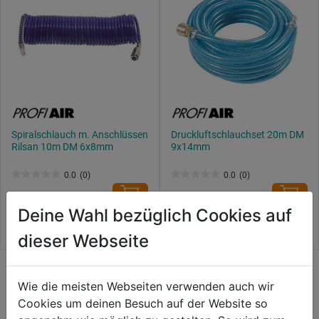
Spiralschlauch m. Anschlüssen
Druckluftschlauchset 20m DM
Rilsan 10m DM 6x8mm
9x14mm
0.0
(0)
0.0
(0)
0.0
0.0
43,99€
39,99€
von
von
Deine Wahl bezüglich Cookies auf
5
5
Sternen.
Sternen.
dieser Webseite
Wie die meisten Webseiten verwenden auch wir
WEITERE PRODUKTE AUS DIESER
Cookies um deinen Besuch auf der Website so
KATEGORIE