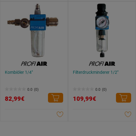
Kombiöler 1/4"
Filterdruckminderer 1/2"
0.0
(0)
0.0
(0)
0.0
0.0
82,99€
109,99€
von
von
5
5
Sternen.
Sternen.