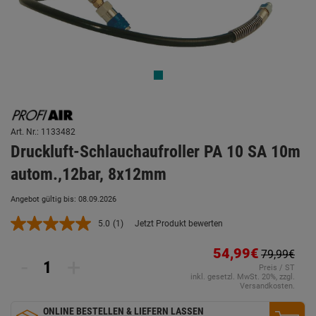
Art. Nr.: 1133482
Druckluft-Schlauchaufroller PA 10 SA 10m
autom.,12bar, 8x12mm
Angebot gültig bis: 08.09.2026
5.0
(1)
Jetzt Produkt bewerten
Bewertung
lesen.
Link
54,99€
79,99€
-
+
auf
Preis / ST
derselben
inkl. gesetzl. MwSt. 20%, zzgl.
Seite.
Versandkosten.
ONLINE BESTELLEN & LIEFERN LASSEN