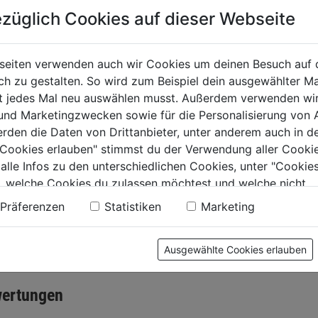
züglich Cookies auf dieser Webseite
sprühgerät Flori
Druckspüher Cleaner
ct 3l
F 1,5l 180 FPX
seiten verwenden auch wir Cookies um deinen Besuch auf 
Drucksp
0.0
(0)
0.0
(0)
 zu gestalten. So wird zum Beispiel dein ausgewählter Ma
0.0
500
ht jedes Mal neu auswählen musst. Außerdem verwenden wi
von
9€
32,59€
 und Marketingzwecken sowie für die Personalisierung von 
5
erden die Daten von Drittanbieter, unter anderem auch in d
.
Sternen.
0.0
e Cookies erlauben" stimmst du der Verwendung aller Cookie
von
34,99€
 alle Infos zu den unterschiedlichen Cookies, unter "Cookies
5
, welche Cookies du zulassen möchtest und welche nicht.
Sternen.
n findest du in unserer
Datenschutzerklärung
.
Präferenzen
Statistiken
Marketing
tung
Ausgewählte Cookies erlauben