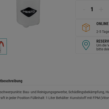
L
a
-
+
d
Se
ONLINE
2-5 Tage
RESERV
Um die V
bitte de
tbeschreibung
zschwerpunkte: Bau- und Reinigungsgewerbe, Schädlingsbekämpfung, H
aft in jeder Position Füllinhalt: 1 Liter Behälter: Kunststoff mit FPM (Vit