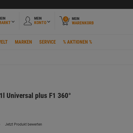
EIN
MEIN
MEIN
0
MARKT
KONTO
WARENKORB
ELT
MARKEN
SERVICE
% AKTIONEN %
1l Universal plus F1 360°
)
Jetzt Produkt bewerten
ein
eurteilungswert.