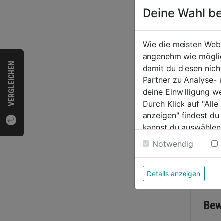
Deine Wahl be
Druck
Compa
Wie die meisten Web
angenehm wie möglich
0.0
VERGLEICHEN
damit du diesen nic
von
31,5
Partner zu Analyse-
5
deine Einwilligung w
Sternen
Durch Klick auf "All
anzeigen" findest du
kannst du auswählen
Weitere Informatione
Notwendig
Bewer
Details anzeigen