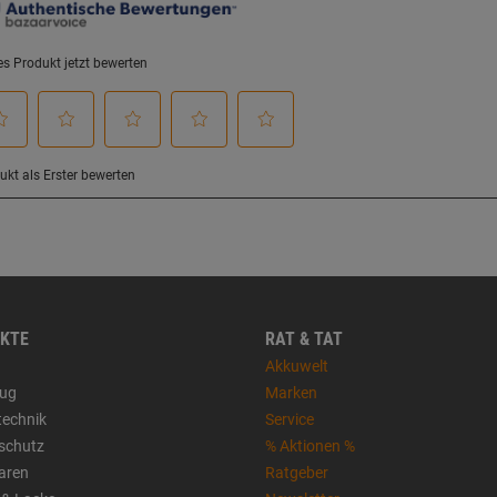
KTE
RAT & TAT
Akkuwelt
ug
Marken
technik
Service
sschutz
% Aktionen %
aren
Ratgeber