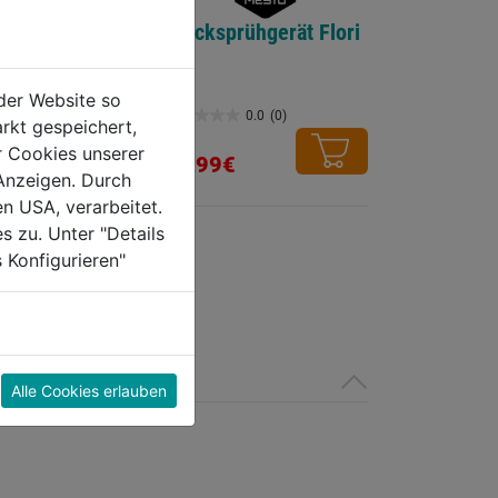
Drucksprühgerät Flori
5l
der Website so
rüher Prima
0.0
(0)
rkt gespeichert,
0.0
r Cookies unserer
von
38,99€
Anzeigen. Durch
5
0.0
(0)
en USA, verarbeitet.
Sternen.
s zu. Unter "Details
 Konfigurieren"
Alle Cookies erlauben