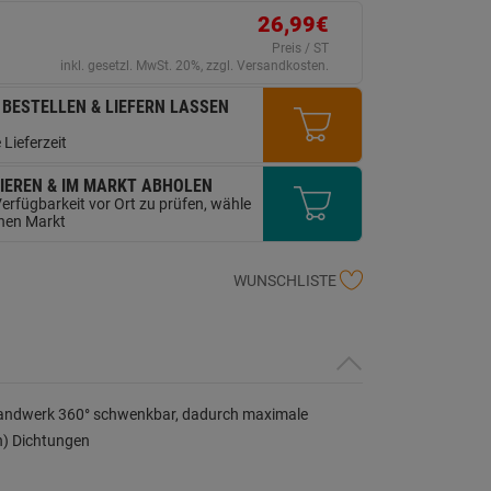
ink
26,99€
uf
erselben
Preis / ST
ite.
inkl. gesetzl. MwSt. 20%, zzgl. Versandkosten.
 BESTELLEN & LIEFERN LASSEN
 Lieferzeit
IEREN & IM MARKT ABHOLEN
erfügbarkeit vor Ort zu prüfen, wähle
inen Markt
WUNSCHLISTE
andwerk 360° schwenkbar, dadurch maximale
on) Dichtungen