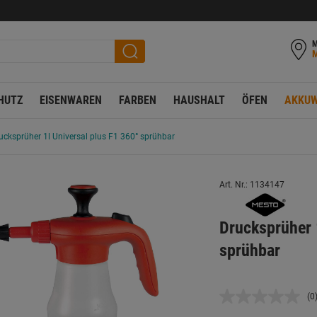
M
HUTZ
EISENWAREN
FARBEN
HAUSHALT
ÖFEN
AKKUW
ucksprüher 1l Universal plus F1 360° sprühbar
Art. Nr.: 1134147
Drucksprüher 
sprühbar
(0
K
B