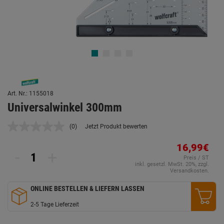
Art. Nr.: 1155018
Universalwinkel 300mm
(0)
Jetzt Produkt bewerten
Kein
Beurteilungswert.
Link
16,99€
-
+
auf
Preis / ST
derselben
inkl. gesetzl. MwSt. 20%, zzgl.
Seite.
Versandkosten.
ONLINE BESTELLEN & LIEFERN LASSEN
2-5 Tage Lieferzeit