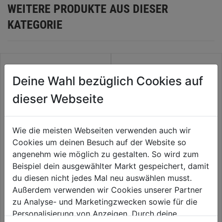
WEITERE PRODUKTE AUS DIESER
KATEGORIE
Deine Wahl bezüglich Cookies auf
dieser Webseite
Wie die meisten Webseiten verwenden auch wir
Cookies um deinen Besuch auf der Website so
angenehm wie möglich zu gestalten. So wird zum
Beispiel dein ausgewählter Markt gespeichert, damit
Taschenschiebelehre 155mm
Schlosserwinkel m. Anschlag
du diesen nicht jedes Mal neu auswählen musst.
in Kunststoffbox
Außerdem verwenden wir Cookies unserer Partner
0.0
(0)
0.0
(0)
zu Analyse- und Marketingzwecken sowie für die
0.0
0.0
17,99€
19,59€
Personalisierung von Anzeigen. Durch deine
von
von