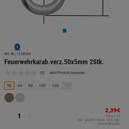
Art. Nr.: 1159264
Feuerwehrkarab.verz.50x5mm 2Stk.
(0)
Jetzt Produkt bewerten
Kein
Beurteilungswert.
Link
50
60
80
100
120
70
auf
derselben
Seite.
2,39€
-
+
Preis / ST
inkl. gesetzl. MwSt. 20%, zzgl.
Versandkosten.