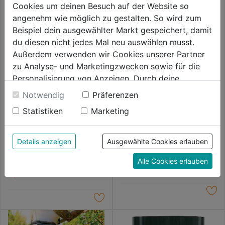
Cookies um deinen Besuch auf der Website so
angenehm wie möglich zu gestalten. So wird zum
Beispiel dein ausgewählter Markt gespeichert, damit
du diesen nicht jedes Mal neu auswählen musst.
Außerdem verwenden wir Cookies unserer Partner
zu Analyse- und Marketingzwecken sowie für die
Personalisierung von Anzeigen. Durch deine
Einwilligung werden die Daten von Drittanbieter,
Notwendig
Präferenzen
unter anderem auch in den USA, verarbeitet.
Statistiken
Marketing
Flexikorb 51cm dunkelgrün 30l
Durch Klick auf "Alle Cookies erlauben" stimmst du
der Verwendung aller Cookies zu. Unter "Details
Gartenbag Kehrkante 150l
Grün
anzeigen" findest du alle Infos zu den
Details anzeigen
Ausgewählte Cookies erlauben
0.0
(0)
0.0
unterschiedlichen Cookies, unter "Cookies
10,59€
0.0
(0)
von
Alle Cookies erlauben
Konfigurieren" kannst du auswählen, welche Cookies
0.0
9,99€
5
du zulassen möchtest und welche nicht.
von
Sternen.
Weitere Informationen findest du in unserer
5
Datenschutzerklärung
.
Sternen.