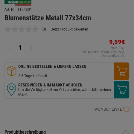
Art. Nr.: 1174301
Blumenstütze Metall 77x34cm
(0)
Jetzt Produkt bewerten
Kein
Beurteilungswert.
Link
9,59€
-
+
auf
Preis / ST
derselben
inkl. gesetzl. MwSt. 20%, zzgl.
Seite.
Versandkosten.
ONLINE BESTELLEN & LIEFERN LASSEN
2-5 Tage Lieferzeit
RESERVIEREN & IM MARKT ABHOLEN
Um die Verfügbarkeit vor Ort zu prüfen, wähle bitte deinen
Markt
WUNSCHLISTE
Produktbeschreibung