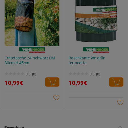
Erntetasche 24l schwarz DM
Rasenkante 9m grün
30cm H 45cm
terracotta
0.0
(0)
0.0
(0)
0.0
0.0
10,99€
10,99€
von
von
5
5
Sternen.
Sternen.
Bewertung