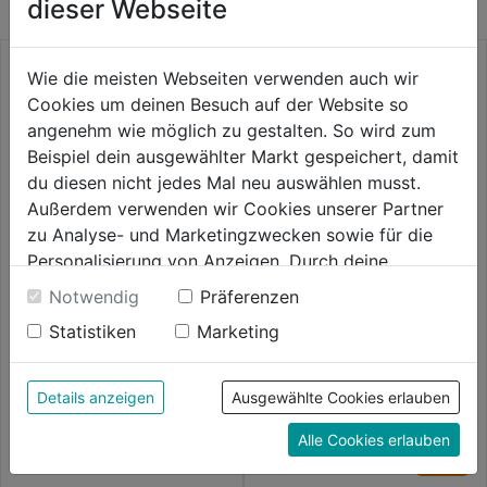
dieser Webseite
Wie die meisten Webseiten verwenden auch wir
Cookies um deinen Besuch auf der Website so
angenehm wie möglich zu gestalten. So wird zum
Beispiel dein ausgewählter Markt gespeichert, damit
du diesen nicht jedes Mal neu auswählen musst.
Außerdem verwenden wir Cookies unserer Partner
zu Analyse- und Marketingzwecken sowie für die
Personalisierung von Anzeigen. Durch deine
Einwilligung werden die Daten von Drittanbieter,
Bundhose Service Stretch
Notwendig
Präferenzen
unter anderem auch in den USA, verarbeitet.
Statistiken
Marketing
Durch Klick auf "Alle Cookies erlauben" stimmst du
0.0
(0)
der Verwendung aller Cookies zu. Unter "Details
0.0
Handwerker Stretch-
109,99€
Arbeitshose schwarz
anzeigen" findest du alle Infos zu den
von
Details anzeigen
Ausgewählte Cookies erlauben
unterschiedlichen Cookies, unter "Cookies
5
0.0
(0)
Alle Cookies erlauben
0.0
Konfigurieren" kannst du auswählen, welche Cookies
Sternen.
109,99€
von
du zulassen möchtest und welche nicht.