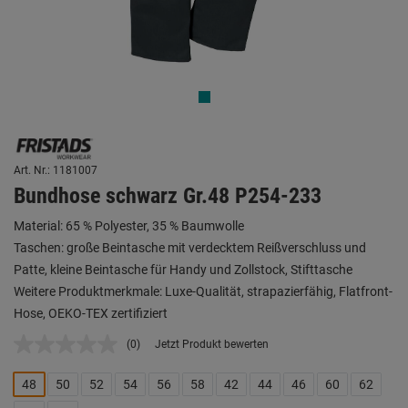
Art. Nr.: 1181007
Bundhose schwarz Gr.48 P254-233
Material: 65 % Polyester, 35 % Baumwolle
Taschen: große Beintasche mit verdecktem Reißverschluss und
Patte, kleine Beintasche für Handy und Zollstock, Stifttasche
Weitere Produktmerkmale: Luxe-Qualität, strapazierfähig, Flatfront-
Hose, OEKO-TEX zertifiziert
(0)
Jetzt Produkt bewerten
Kein
Beurteilungswert.
Link
48
50
52
54
56
58
42
44
46
60
62
auf