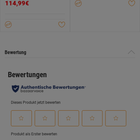
114,99€
von
5
Sternen.
Bewertung