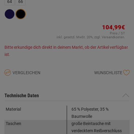
derselben
64
66
Seite.
104,99€
Preis / ST
inkl. gesetzl. MwSt. 20%, zzgl. Versandkosten.
Bitte erkundige dich direkt in deinem Markt, ob der Artikel verfügbar
ist.
VERGLEICHEN
WUNSCHLISTE
Technische Daten
Material
65 % Polyester, 35 %
Baumwolle
Taschen
große Beintasche mit
verdecktem Reißverschluss