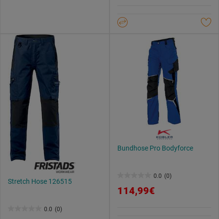
5
Weitere Informationen findest du in unserer
Sternen.
Datenschutzerklärung
.
Bundhose Pro Bodyforce
0.0
(0)
0.0
Stretch Hose 126515
114,99€
von
5
0.0
(0)
0.0
Sternen.