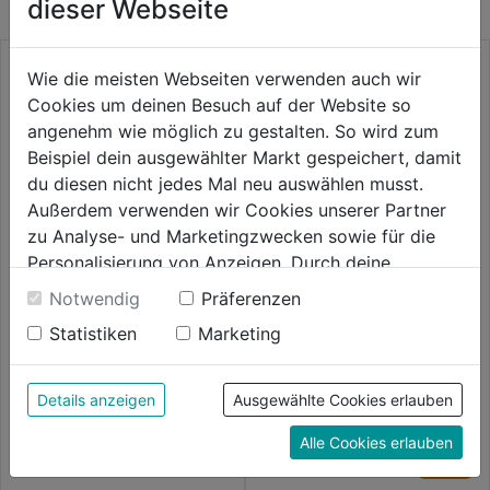
dieser Webseite
Wie die meisten Webseiten verwenden auch wir
Cookies um deinen Besuch auf der Website so
angenehm wie möglich zu gestalten. So wird zum
Beispiel dein ausgewählter Markt gespeichert, damit
du diesen nicht jedes Mal neu auswählen musst.
Außerdem verwenden wir Cookies unserer Partner
zu Analyse- und Marketingzwecken sowie für die
Personalisierung von Anzeigen. Durch deine
Einwilligung werden die Daten von Drittanbieter,
Bundhose Service Stretch
Notwendig
Präferenzen
unter anderem auch in den USA, verarbeitet.
Statistiken
Marketing
Durch Klick auf "Alle Cookies erlauben" stimmst du
0.0
(0)
der Verwendung aller Cookies zu. Unter "Details
0.0
Handwerker Stretch-
109,99€
Arbeitshose schwarz
anzeigen" findest du alle Infos zu den
von
Details anzeigen
Ausgewählte Cookies erlauben
unterschiedlichen Cookies, unter "Cookies
5
0.0
(0)
Alle Cookies erlauben
0.0
Konfigurieren" kannst du auswählen, welche Cookies
Sternen.
109,99€
von
du zulassen möchtest und welche nicht.