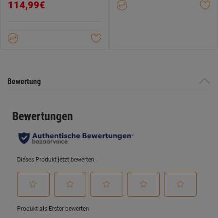
114,99€
von
5
Sternen.
Bewertung