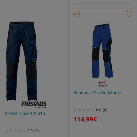
5
Weitere Informationen findest du in unserer
Sternen.
Datenschutzerklärung
.
Bundhose Pro Bodyforce
0.0
(0)
0.0
Stretch Hose 126515
114,99€
von
5
0.0
(0)
0.0
Sternen.