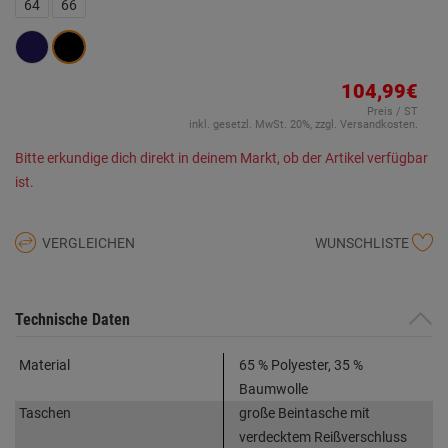
derselben
64
66
Seite.
104,99€
Preis / ST
inkl. gesetzl. MwSt. 20%, zzgl. Versandkosten.
Bitte erkundige dich direkt in deinem Markt, ob der Artikel verfügbar
ist.
VERGLEICHEN
WUNSCHLISTE
Technische Daten
Material
65 % Polyester, 35 %
Baumwolle
Taschen
große Beintasche mit
verdecktem Reißverschluss