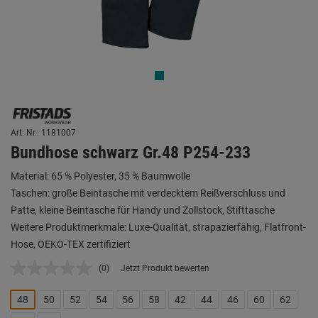
Art. Nr.: 1181007
Bundhose schwarz Gr.48 P254-233
Material: 65 % Polyester, 35 % Baumwolle
Taschen: große Beintasche mit verdecktem Reißverschluss und
Patte, kleine Beintasche für Handy und Zollstock, Stifttasche
Weitere Produktmerkmale: Luxe-Qualität, strapazierfähig, Flatfront-
Hose, OEKO-TEX zertifiziert
(0)
Jetzt Produkt bewerten
Kein
Beurteilungswert.
Link
48
50
52
54
56
58
42
44
46
60
62
auf