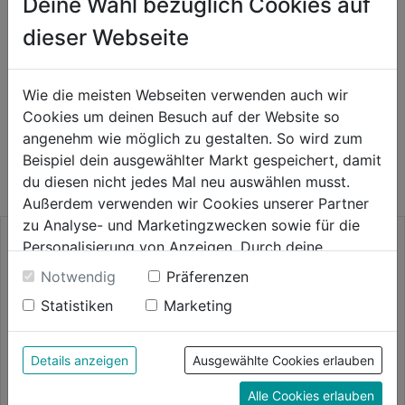
Deine Wahl bezüglich Cookies auf
dieser Webseite
Herstellerinformationen
Wie die meisten Webseiten verwenden auch wir
Cookies um deinen Besuch auf der Website so
WEITERE PRODUKTE AUS DIESER
angenehm wie möglich zu gestalten. So wird zum
Beispiel dein ausgewählter Markt gespeichert, damit
KATEGORIE
du diesen nicht jedes Mal neu auswählen musst.
Außerdem verwenden wir Cookies unserer Partner
zu Analyse- und Marketingzwecken sowie für die
Personalisierung von Anzeigen. Durch deine
Einwilligung werden die Daten von Drittanbieter,
Notwendig
Präferenzen
unter anderem auch in den USA, verarbeitet.
Statistiken
Marketing
Durch Klick auf "Alle Cookies erlauben" stimmst du
der Verwendung aller Cookies zu. Unter "Details
anzeigen" findest du alle Infos zu den
Details anzeigen
Ausgewählte Cookies erlauben
unterschiedlichen Cookies, unter "Cookies
Alle Cookies erlauben
Konfigurieren" kannst du auswählen, welche Cookies