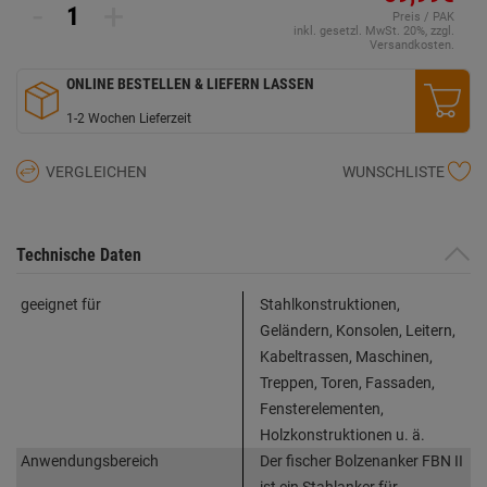
Seite.
-
+
Preis / PAK
inkl. gesetzl. MwSt. 20%, zzgl.
Versandkosten.
ONLINE BESTELLEN & LIEFERN LASSEN
1-2 Wochen Lieferzeit
VERGLEICHEN
WUNSCHLISTE
Technische Daten
geeignet für
Stahlkonstruktionen,
Geländern, Konsolen, Leitern,
Kabeltrassen, Maschinen,
Treppen, Toren, Fassaden,
Fensterelementen,
Holzkonstruktionen u. ä.
Anwendungsbereich
Der fischer Bolzenanker FBN II
ist ein Stahlanker für