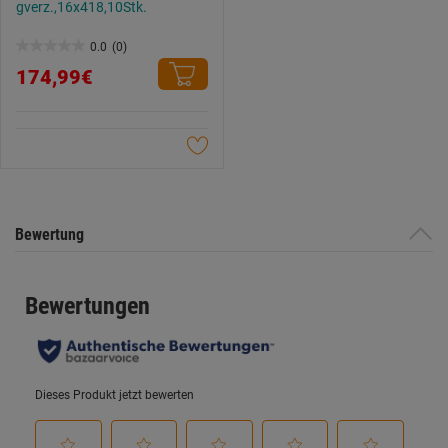
gverz.,16x418,10Stk.
0.0
(0)
0.0
174,99€
von
5
Sternen.
Bewertung