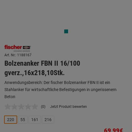
Art. Nr.: 1188167
Bolzenanker FBN II 16/100
gverz.,16x218,10Stk.
Anwendungsbereich: Der fischer Bolzenanker FBN II ist ein
Stahlanker für wirtschaftliche Befestigungen in ungerissenem
Beton
(0)
Jetzt Produkt bewerten
Kein
Beurteilungswert.
Link
220
55
161
216
auf
derselben
69,99€