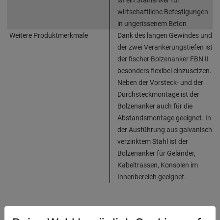
wirtschaftliche Befestigungen
in ungerissenem Beton
Weitere Produktmerkmale
Dank des langen Gewindes und
der zwei Verankerungstiefen ist
der fischer Bolzenanker FBN II
besonders flexibel einzusetzen.
Neben der Vorsteck- und der
Durchsteckmontage ist der
Bolzenanker auch für die
Abstandsmontage geeignet. In
der Ausführung aus galvanisch
verzinktem Stahl ist der
Bolzenanker für Geländer,
Kabeltrassen, Konsolen im
Innenbereich geeignet.
Produktinformationen