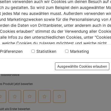
seiten verwenden auch wir Cookies um deinen Besuch auf 
0.0
(0)
0.0
(0)
0.0
0.0
 zu gestalten. So wird zum Beispiel dein ausgewählter Ma
von
von
ht jedes Mal neu auswählen musst. Außerdem verwenden wi
€
4,39€
4,39€
5
5
 und Marketingzwecken sowie für die Personalisierung von 
.
Sternen.
Sternen.
erden die Daten von Drittanbieter, unter anderem auch in d
e Cookies erlauben" stimmst du der Verwendung aller Cookie
 alle Infos zu den unterschiedlichen Cookies, unter "Cookies
, welche Cookies du zulassen möchtest und welche nicht.
tung
n findest du in unserer
Datenschutzerklärung
.
Präferenzen
Statistiken
Marketing
Ausgewählte Cookies erlauben