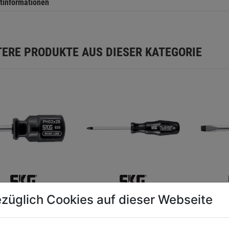
tinformationen
TERE PRODUKTE AUS DIESER KATEGORIE
-
Kreuzschlitz-
Faust-
züglich Cookies auf dieser Webseite
aubendreher
Schraubendreher
Schraub
schlitz
Schlitz