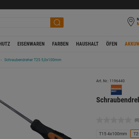
M
HUTZ
EISENWAREN
FARBEN
HAUSHALT
ÖFEN
AKKUW
Schraubendreher T25 5,0x100mm
Art. Nr.: 1196440
Schraubendre
(0
K
B
L
T15 4x100mm
T2
a