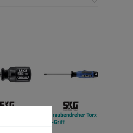
Schraubendreher Torx
endreher
2K.-Griff