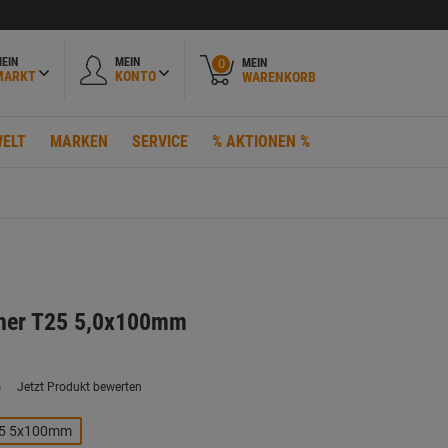
EIN
MEIN
MEIN
0
MARKT
KONTO
WARENKORB
ELT
MARKEN
SERVICE
% AKTIONEN %
her T25 5,0x100mm
)
Jetzt Produkt bewerten
ein
eurteilungswert.
ink
5 5x100mm
uf