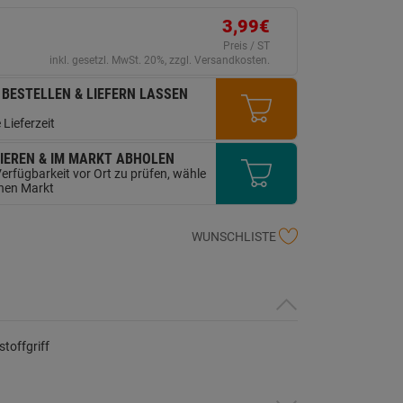
erselben
ite.
3,99€
Preis / ST
inkl. gesetzl. MwSt. 20%, zzgl. Versandkosten.
 BESTELLEN & LIEFERN LASSEN
 Lieferzeit
IEREN & IM MARKT ABHOLEN
erfügbarkeit vor Ort zu prüfen, wähle
inen Markt
WUNSCHLISTE
toffgriff