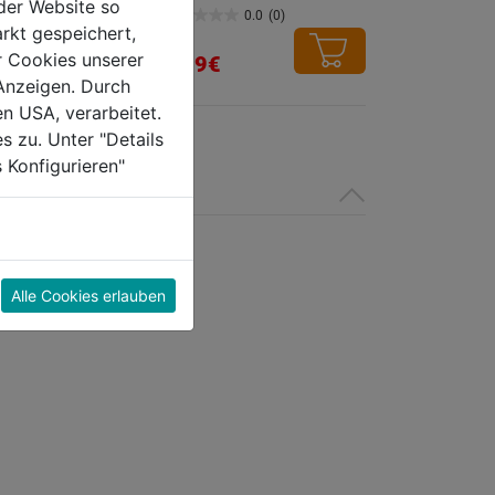
der Website so
0.0
(0)
0.0
(0)
0.0
rkt gespeichert,
von
r Cookies unserer
4,39€
5
Anzeigen. Durch
Sternen.
en USA, verarbeitet.
s zu. Unter "Details
 Konfigurieren"
Alle Cookies erlauben