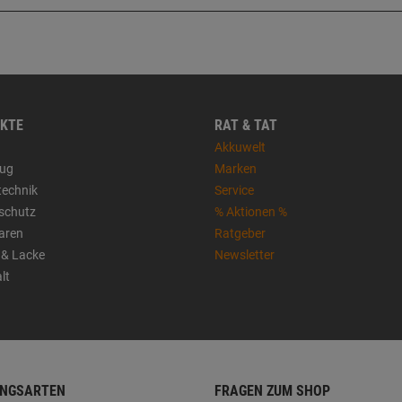
KTE
RAT & TAT
Akkuwelt
ug
Marken
technik
Service
sschutz
% Aktionen %
aren
Ratgeber
 & Lacke
Newsletter
lt
NGSARTEN
FRAGEN ZUM SHOP