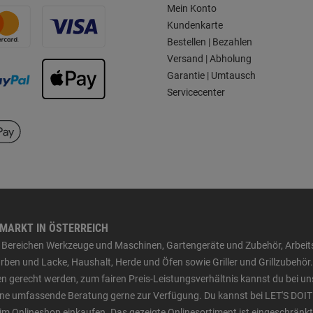
Mein Konto
Kundenkarte
Bestellen | Bezahlen
Versand | Abholung
Garantie | Umtausch
Servicecenter
HMARKT IN ÖSTERREICH
den Bereichen Werkzeuge und Maschinen, Gartengeräte und Zubehör, Arbei
ben und Lacke, Haushalt, Herde und Öfen sowie Griller und Grillzubehör.
n gerecht werden, zum fairen Preis-Leistungsverhältnis kannst du bei un
 eine umfassende Beratung gerne zur Verfügung. Du kannst bei LET'S DOIT
im Onlineshop einkaufen. Das gezeigte Onlinesortiment ist eingeschränkt