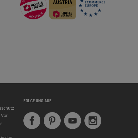
FOLGE UNS AUF
tsschutz
 Vor
s
 in den