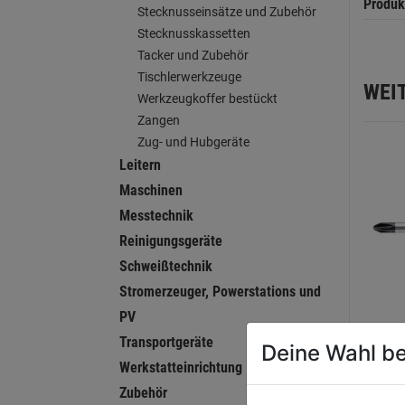
Produk
Stecknusseinsätze und Zubehör
Stecknusskassetten
Tacker und Zubehör
Tischlerwerkzeuge
WEI
Werkzeugkoffer bestückt
Zangen
Zug- und Hubgeräte
Leitern
Maschinen
Messtechnik
Reinigungsgeräte
Schweißtechnik
Stromerzeuger, Powerstations und
PV
Transportgeräte
Faust
Deine Wahl be
Werkstatteinrichtung
Schr
Kreuz
Zubehör