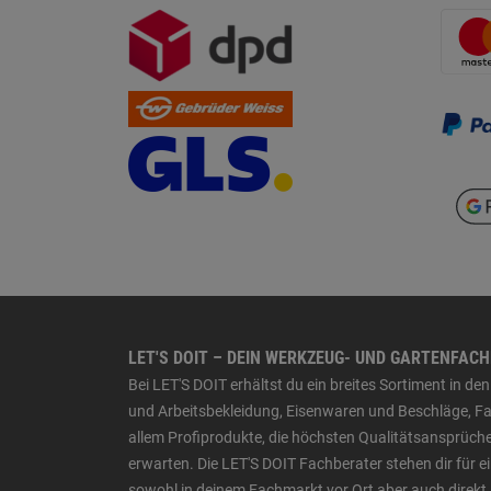
LET'S DOIT – DEIN WERKZEUG- UND GARTENFAC
Bei LET'S DOIT erhältst du ein breites Sortiment in 
und Arbeitsbekleidung, Eisenwaren und Beschläge, Far
allem Profiprodukte, die höchsten Qualitätsansprüche
erwarten. Die LET'S DOIT Fachberater stehen dir für
sowohl in deinem Fachmarkt vor Ort aber auch direkt 