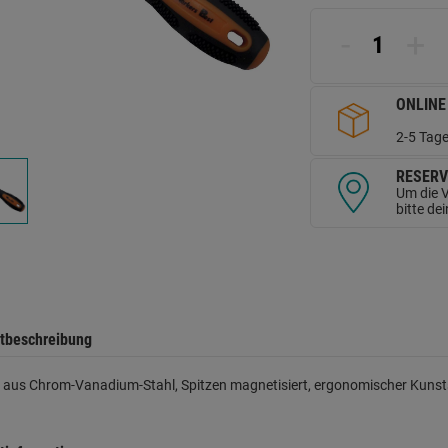
d
Se
-
+
ONLINE
2-5 Tage
RESERV
Um die V
bitte de
tbeschreibung
 aus Chrom-Vanadium-Stahl, Spitzen magnetisiert, ergonomischer Kunsts