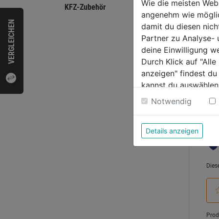
Wie die meisten Web
KFZ-Zubehör
0.0
angenehm wie möglich
VERGLEICHEN
von
damit du diesen nic
4,19
5
Partner zu Analyse-
Sternen
deine Einwilligung w
Durch Klick auf "All
anzeigen" findest du
kannst du auswählen
Bewer
Weitere Informatione
Notwendig
Details anzeigen