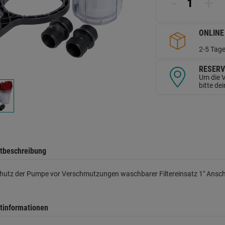
-
+
d
Se
ONLINE
2-5 Tage
RESERV
Um die V
bitte de
tbeschreibung
hutz der Pumpe vor Verschmutzungen waschbarer Filtereinsatz 1" Ansc
tinformationen