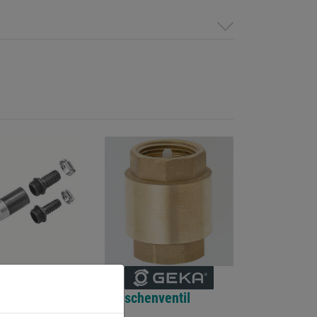
er m.
Zwischenventil
ssstopp 3/4" u.