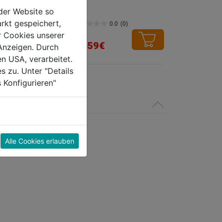
der Website so
rkt gespeichert,
0.0
(0)
0.0
(0)
0.0
r Cookies unserer
von
30,59€
Anzeigen. Durch
5
en USA, verarbeitet.
Sternen.
s zu. Unter "Details
 Konfigurieren"
Alle Cookies erlauben