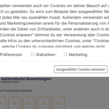
1"
seiten verwenden auch wir Cookies um deinen Besuch auf 
 zu gestalten. So wird zum Beispiel dein ausgewählter Ma
0.0
(0)
0.0
(0)
0.0
0.0
ht jedes Mal neu auswählen musst. Außerdem verwenden wi
von
von
9€
25,99€
26,99€
 und Marketingzwecken sowie für die Personalisierung von 
5
5
erden die Daten von Drittanbieter, unter anderem auch in d
.
Sternen.
Sternen.
e Cookies erlauben" stimmst du der Verwendung aller Cookie
 alle Infos zu den unterschiedlichen Cookies, unter "Cookies
, welche Cookies du zulassen möchtest und welche nicht.
tung
n findest du in unserer
Datenschutzerklärung
.
Präferenzen
Statistiken
Marketing
Ausgewählte Cookies erlauben