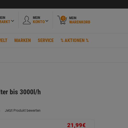
EIN
MEIN
MEIN
0
MARKT
KONTO
WARENKORB
ELT
MARKEN
SERVICE
% AKTIONEN %
ter bis 3000l/h
)
Jetzt Produkt bewerten
ein
eurteilungswert.
ink
21,99€
uf