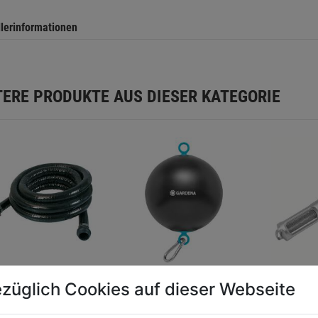
llerinformationen
TERE PRODUKTE AUS DIESER KATEGORIE
züglich Cookies auf dieser Webseite
arnitur 1' x 4m
Schwimmer f.
Saugfilt
Saugfilter
Rückflu