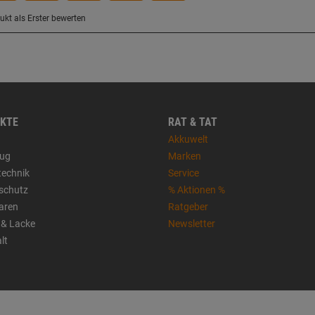
KTE
RAT & TAT
Akkuwelt
ug
Marken
technik
Service
sschutz
% Aktionen %
aren
Ratgeber
 & Lacke
Newsletter
lt