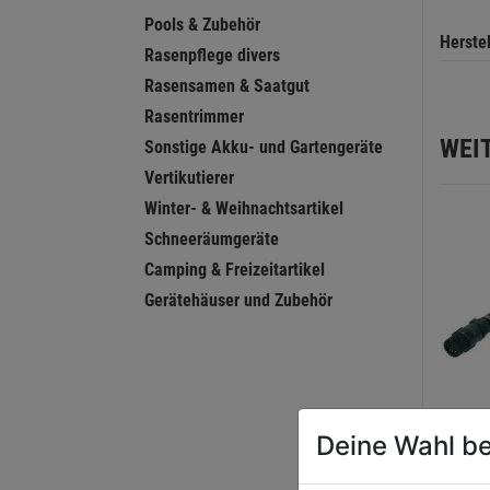
Pools & Zubehör
Herste
Rasenpflege divers
Rasensamen & Saatgut
Rasentrimmer
WEI
Sonstige Akku- und Gartengeräte
Vertikutierer
Winter- & Weihnachtsartikel
Schneeräumgeräte
Camping & Freizeitartikel
Gerätehäuser und Zubehör
Deine Wahl be
Saugg