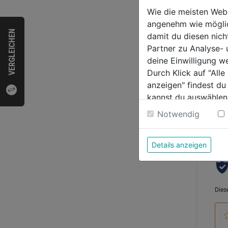
Wie die meisten Web
angenehm wie möglich
0.0
VERGLEICHEN
damit du diesen nic
von
24,9
Partner zu Analyse-
5
deine Einwilligung w
Sternen
Durch Klick auf "All
anzeigen" findest du
kannst du auswählen
Bewer
Weitere Informatione
Notwendig
Details anzeigen