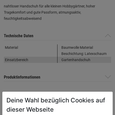
nahtloser Handschuh für alle kleinen Hobbygärtner, hoher
Tragekomfort und gute Passform, atmungsaktiv,
feuchtigkeitsabweisend
Technische Daten
Material
Baumwolle Material
Beschichtung: Latexschaum
Einsatzbereich
Gartenhandschuh
Produktinformationen
Herstellerinformationen
Deine Wahl bezüglich Cookies auf
dieser Webseite