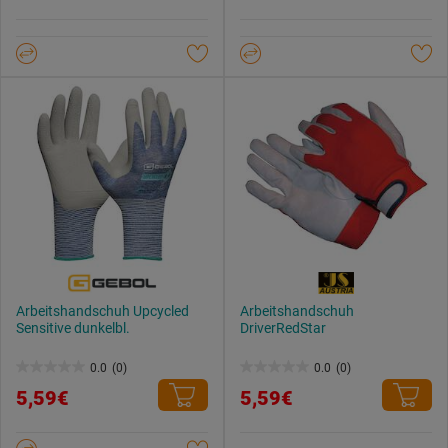
Datenschutzerklärung
.
5
5
Sternen.
Sternen.
Arbeitshandschuh Upcycled
Arbeitshandschuh
Sensitive dunkelbl.
DriverRedStar
0.0
(0)
0.0
(0)
0.0
0.0
5,59€
5,59€
von
von
5
5