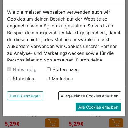
WEITERE PRODUKTE AUS DIESER
Wie die meisten Webseiten verwenden auch wir
KATEGORIE
Cookies um deinen Besuch auf der Website so
angenehm wie möglich zu gestalten. So wird zum
Beispiel dein ausgewählter Markt gespeichert, damit
du diesen nicht jedes Mal neu auswählen musst.
Außerdem verwenden wir Cookies unserer Partner
zu Analyse- und Marketingzwecken sowie für die
Personalisierung von Anzeigen. Durch deine
Einwilligung werden die Daten von Drittanbieter,
Notwendig
Präferenzen
unter anderem auch in den USA, verarbeitet.
Statistiken
Marketing
Durch Klick auf "Alle Cookies erlauben" stimmst du
der Verwendung aller Cookies zu. Unter "Details
anzeigen" findest du alle Infos zu den
Details anzeigen
Ausgewählte Cookies erlauben
Handschuh Green Tech
Arbeitshandschuh schwarz
unterschiedlichen Cookies, unter "Cookies
Winter Eco
Alle Cookies erlauben
Konfigurieren" kannst du auswählen, welche Cookies
du zulassen möchtest und welche nicht.
0.0
(0)
0.0
(0)
0.0
0.0
Weitere Informationen findest du in unserer
5,29€
5,29€
von
von