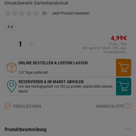
Einsatzbereich: Gartenhandschuh
(0)
Jetzt Produkt bewerten
Kein
Beurteilungswert.
Link
4-6
auf
derselben
4,99€
Seite.
-
+
Preis / PAA
inkl. gesetzl. MwSt. 20%, zzgl.
Versandkosten.
ONLINE BESTELLEN & LIEFERN LASSEN
2-5 Tage Lieferzeit
RESERVIEREN & IM MARKT ABHOLEN
Um die Verfügbarkeit vor Ort zu prüfen, wähle bitte deinen
Markt
VERGLEICHEN
WUNSCHLISTE
Produktbeschreibung