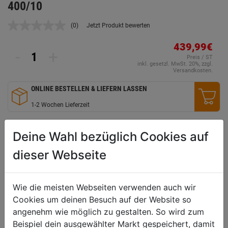
400/10
(0)
Jetzt Produkt bewerten
Kein
Beurteilungswert.
Link
439,99€
-
+
auf
Preis / ST
derselben
inkl. gesetzl. MwSt. 20%, zzgl.
Seite.
Versandkosten.
ONLINE BESTELLEN & LIEFERN LASSEN
1-2 Wochen Lieferzeit
WUNSCHLISTE
Deine Wahl bezüglich Cookies auf
dieser Webseite
Produktbeschreibung
Wie die meisten Webseiten verwenden auch wir
Mit 5 x 16 A Euronorm-Stecker und Steckdose, Schlagfestes
Cookies um deinen Besuch auf der Website so
Gehäuse, schwenkbar gelagert auf stabiler Wand- bzw.
angenehm wie möglich zu gestalten. So wird zum
Deckenaufhängung aus Stahl, Exakte, leicht handhabbare und
Beispiel dein ausgewählter Markt gespeichert, damit