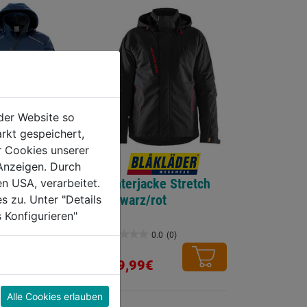
der Website so
rkt gespeichert,
r Cookies unserer
oftshelljacke
Anzeigen. Durch
 4060
Winterjacke Stretch
en USA, verarbeitet.
schwarz/rot
s zu. Unter "Details
0.0
(0)
 Konfigurieren"
0.0
(0)
€
0.0
von
199,99€
5
Sternen.
Alle Cookies erlauben