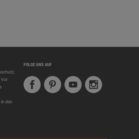
FOLGE UNS AUF
tsschutz
 Vor
s
 in den