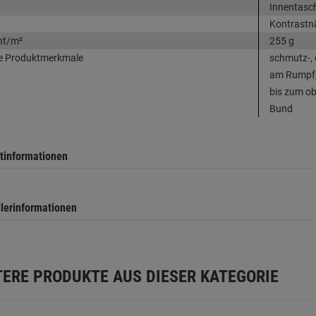
Innentasc
Kontrastn
ht/m²
255 g
e Produktmerkmale
schmutz-, 
am Rumpf, 
bis zum o
Bund
tinformationen
llerinformationen
TERE PRODUKTE AUS DIESER KATEGORIE