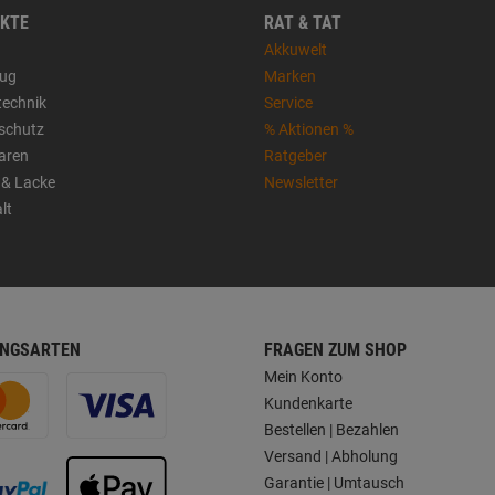
KTE
RAT & TAT
Akkuwelt
ug
Marken
technik
Service
sschutz
% Aktionen %
aren
Ratgeber
 & Lacke
Newsletter
lt
NGSARTEN
FRAGEN ZUM SHOP
Mein Konto
Kundenkarte
Bestellen | Bezahlen
Versand | Abholung
Garantie | Umtausch