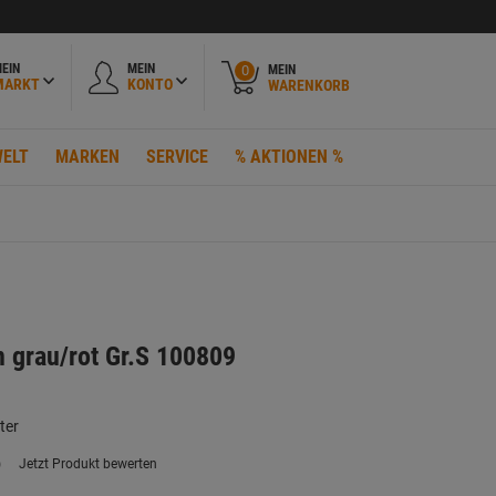
EIN
MEIN
MEIN
0
MARKT
KONTO
WARENKORB
ELT
MARKEN
SERVICE
% AKTIONEN %
n grau/rot Gr.S 100809
ter
)
Jetzt Produkt bewerten
ein
eurteilungswert.