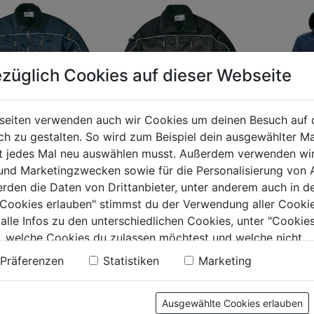
züglich Cookies auf dieser Webseite
seiten verwenden auch wir Cookies um deinen Besuch auf 
 zu gestalten. So wird zum Beispiel dein ausgewählter Ma
erjacke 100498
Fliegerjacke 100498
ht jedes Mal neu auswählen musst. Außerdem verwenden wi
Winter S
lblau
schwarz
 und Marketingzwecken sowie für die Personalisierung von 
FUSION
erden die Daten von Drittanbieter, unter anderem auch in d
e Cookies erlauben" stimmst du der Verwendung aller Cookie
0.0
(0)
0.0
(0)
0.0
 alle Infos zu den unterschiedlichen Cookies, unter "Cookies
0.0
99€
von
169,99€
, welche Cookies du zulassen möchtest und welche nicht.
von
174,99
5
n findest du in unserer
Datenschutzerklärung
.
5
Präferenzen
Statistiken
Marketing
.
Sternen.
Sternen.
Ausgewählte Cookies erlauben