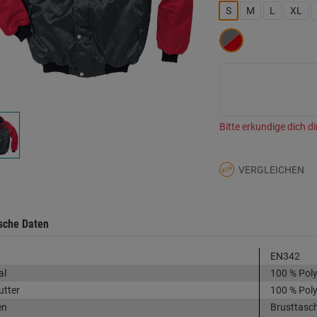
L
S
M
L
XL
a
d
Se
Bitte erkundige dich di
VERGLEICHEN
sche Daten
EN342
al
100 % Poly
utter
100 % Poly
en
Brusttasch