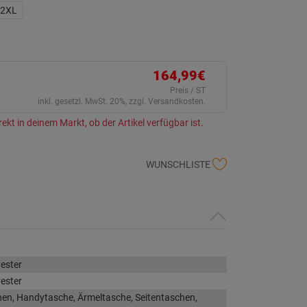
ink
2XL
uf
erselben
ite.
164,99€
Preis / ST
inkl. gesetzl. MwSt. 20%, zzgl. Versandkosten.
rekt in deinem Markt, ob der Artikel verfügbar ist.
WUNSCHLISTE
ester
ester
en, Handytasche, Ärmeltasche, Seitentaschen,