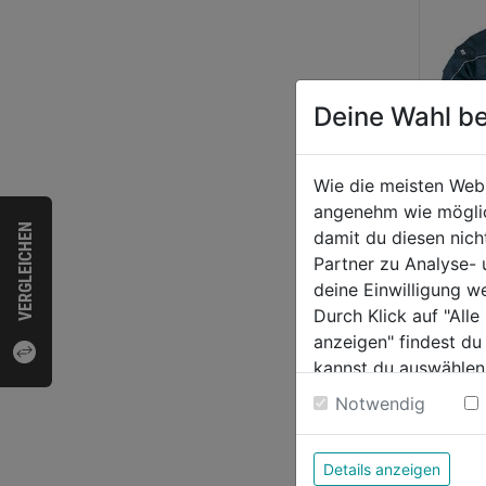
Deine Wahl be
Wie die meisten Web
angenehm wie möglich
Flieg
VERGLEICHEN
damit du diesen nic
dunke
Partner zu Analyse-
deine Einwilligung w
Durch Klick auf "All
0.0
anzeigen" findest du
von
169,
kannst du auswählen
5
Weitere Informatione
Notwendig
Sternen
Details anzeigen