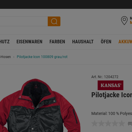
M
HUTZ
EISENWAREN
FARBEN
HAUSHALT
ÖFEN
AKKUW
 -Hosen
Pilotjacke Icon 100809 grau/rot
Art. Nr.: 1204272
Pilotjacke Ico
Material: 100 % Polyes
(0
K
B