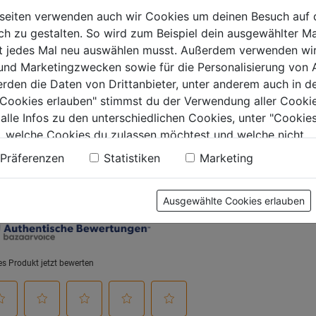
seiten verwenden auch wir Cookies um deinen Besuch auf 
 zu gestalten. So wird zum Beispiel dein ausgewählter Ma
0.0
(0)
ht jedes Mal neu auswählen musst. Außerdem verwenden wi
9€
 und Marketingzwecken sowie für die Personalisierung von 
erden die Daten von Drittanbieter, unter anderem auch in d
.
e Cookies erlauben" stimmst du der Verwendung aller Cookie
 alle Infos zu den unterschiedlichen Cookies, unter "Cookies
, welche Cookies du zulassen möchtest und welche nicht.
tung
n findest du in unserer
Datenschutzerklärung
.
Präferenzen
Statistiken
Marketing
Ausgewählte Cookies erlauben