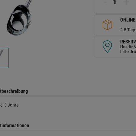
-
+
d
Se
ONLINE
2-5 Tage
RESERV
Um die V
bitte de
tbeschreibung
e: 3 Jahre
tinformationen