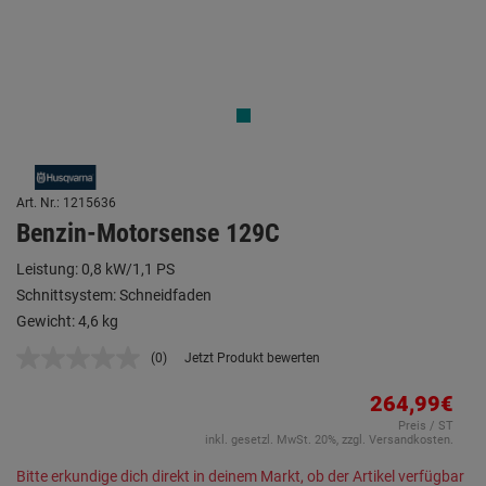
Art. Nr.: 1215636
Benzin-Motorsense 129C
Leistung: 0,8 kW/1,1 PS
Schnittsystem: Schneidfaden
Gewicht: 4,6 kg
(0)
Jetzt Produkt bewerten
Kein
Beurteilungswert.
Link
264,99€
auf
Preis / ST
derselben
inkl. gesetzl. MwSt. 20%, zzgl. Versandkosten.
Seite.
Bitte erkundige dich direkt in deinem Markt, ob der Artikel verfügbar