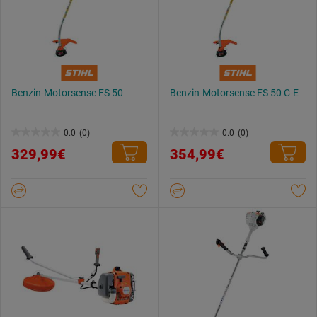
Benzin-Motorsense FS 50
Benzin-Motorsense FS 50 C-E
0.0
(0)
0.0
(0)
0.0
0.0
329,99€
354,99€
von
von
5
5
Sternen.
Sternen.