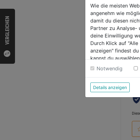
Winke
Wie die meisten Web
1253
angenehm wie möglich
0.0
VERGLEICHEN
damit du diesen nic
von
6,99
Partner zu Analyse-
5
deine Einwilligung w
Sternen
Durch Klick auf "All
anzeigen" findest du
kannst du auswählen
Bewer
Weitere Informatione
Notwendig
Details anzeigen