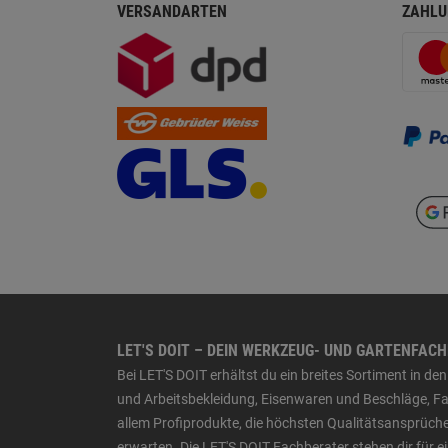
VERSANDARTEN
ZAHLU
LET'S DOIT – DEIN WERKZEUG- UND GARTENFAC
Bei LET'S DOIT erhältst du ein breites Sortiment in 
und Arbeitsbekleidung, Eisenwaren und Beschläge, Far
allem Profiprodukte, die höchsten Qualitätsansprüche
erwarten. Die LET'S DOIT Fachberater stehen dir für