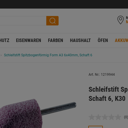
M
HUTZ
EISENWAREN
FARBEN
HAUSHALT
ÖFEN
AKKUW
Schleifstift Spitzbogenförmig Form A3 6x40mm, Schaft 6
Art. Nr.: 1219944
Schleifstift 
Schaft 6, K30
(0
K
B