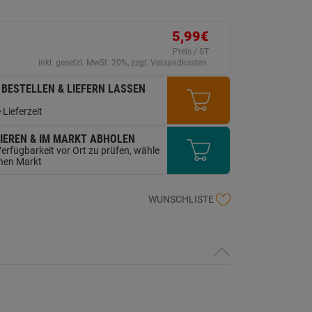
ink
uf
erselben
ite.
5,99€
Preis / ST
inkl. gesetzl. MwSt. 20%, zzgl. Versandkosten.
 BESTELLEN & LIEFERN LASSEN
 Lieferzeit
IEREN & IM MARKT ABHOLEN
erfügbarkeit vor Ort zu prüfen, wähle
inen Markt
WUNSCHLISTE