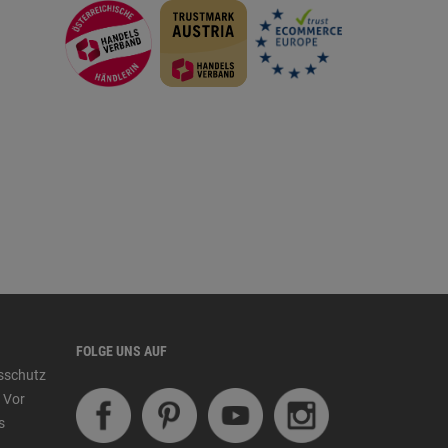
FOLGE UNS AUF
tsschutz
 Vor
s