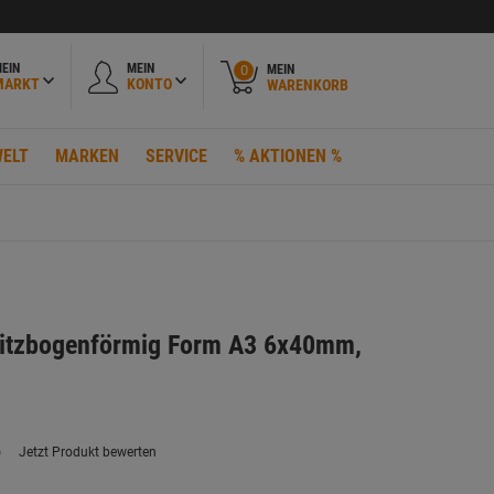
EIN
MEIN
MEIN
0
MARKT
KONTO
WARENKORB
ELT
MARKEN
SERVICE
% AKTIONEN %
Spitzbogenförmig Form A3 6x40mm,
)
Jetzt Produkt bewerten
ein
eurteilungswert.