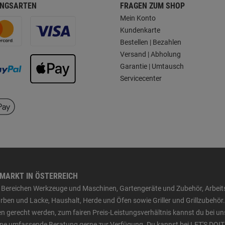
NGSARTEN
FRAGEN ZUM SHOP
Mein Konto
Kundenkarte
Bestellen | Bezahlen
Versand | Abholung
Garantie | Umtausch
Servicecenter
HMARKT IN ÖSTERREICH
den Bereichen Werkzeuge und Maschinen, Gartengeräte und Zubehör, Arbei
ben und Lacke, Haushalt, Herde und Öfen sowie Griller und Grillzubehör.
n gerecht werden, zum fairen Preis-Leistungsverhältnis kannst du bei un
 eine umfassende Beratung gerne zur Verfügung. Du kannst bei LET'S DOIT