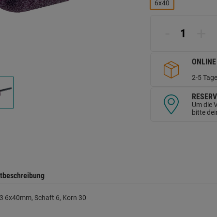
L
6x40
a
d
Se
-
+
ONLINE
2-5 Tage
RESERV
Um die V
bitte de
tbeschreibung
3 6x40mm, Schaft 6, Korn 30