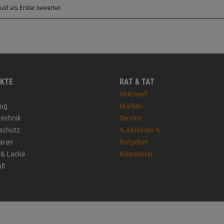
KTE
RAT & TAT
Akkuwelt
ug
Marken
technik
Service
sschutz
% Aktionen %
aren
Ratgeber
 & Lacke
Newsletter
lt