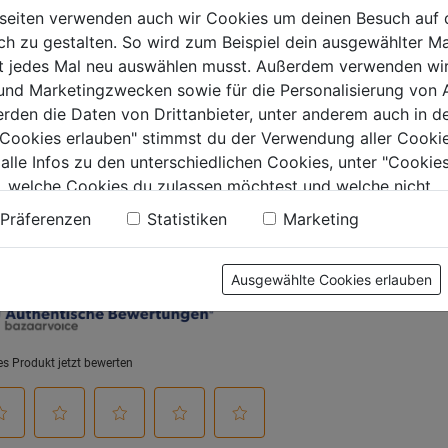
lpoliermaschine
seiten verwenden auch wir Cookies um deinen Besuch auf 
349
0.0
(0)
0.0
(0)
 zu gestalten. So wird zum Beispiel dein ausgewählter Ma
0.0
0.0
ht jedes Mal neu auswählen musst. Außerdem verwenden wi
von
von
€
7,59€
8,19€
 und Marketingzwecken sowie für die Personalisierung von 
5
5
erden die Daten von Drittanbieter, unter anderem auch in d
.
Sternen.
Sternen.
e Cookies erlauben" stimmst du der Verwendung aller Cookie
 alle Infos zu den unterschiedlichen Cookies, unter "Cookies
, welche Cookies du zulassen möchtest und welche nicht.
tung
n findest du in unserer
Datenschutzerklärung
.
Präferenzen
Statistiken
Marketing
Ausgewählte Cookies erlauben