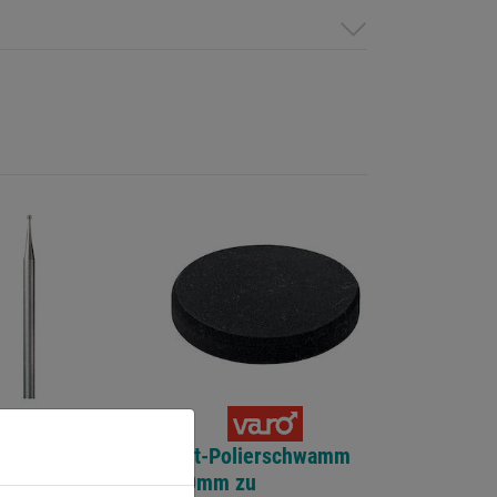
-Messer
Haft-Polierschwamm
180mm zu