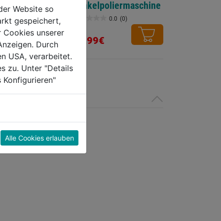
Winkelpoliermaschine
der Website so
1253349
0.0
(0)
0.0
(0)
rkt gespeichert,
0.0
r Cookies unserer
von
12,99€
Anzeigen. Durch
5
en USA, verarbeitet.
Sternen.
s zu. Unter "Details
 Konfigurieren"
Alle Cookies erlauben