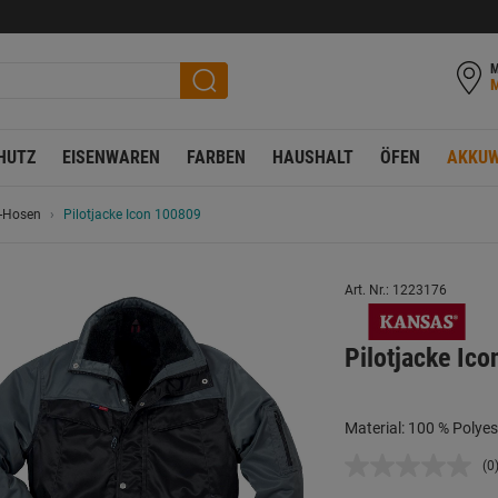
M
HUTZ
EISENWAREN
FARBEN
HAUSHALT
ÖFEN
AKKUW
 -Hosen
Pilotjacke Icon 100809
Art. Nr.: 1223176
Pilotjacke Ic
Material: 100 % Polyes
(0
K
B