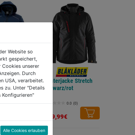
der Website so
rkt gespeichert,
r Cookies unserer
oftshelljacke
Anzeigen. Durch
 4060
Winterjacke Stretch
en USA, verarbeitet.
schwarz/rot
s zu. Unter "Details
0.0
(0)
 Konfigurieren"
0.0
(0)
€
0.0
von
199,99€
5
Sternen.
Alle Cookies erlauben