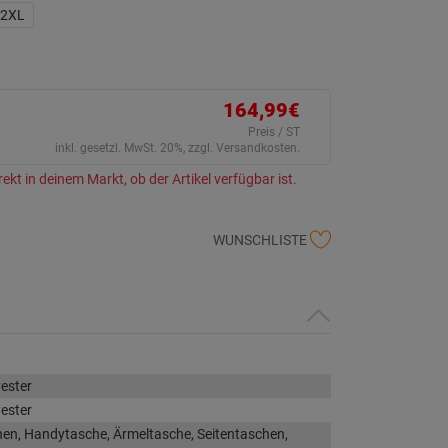
ink
2XL
uf
erselben
ite.
164,99€
Preis / ST
inkl. gesetzl. MwSt. 20%, zzgl. Versandkosten.
rekt in deinem Markt, ob der Artikel verfügbar ist.
WUNSCHLISTE
ester
ester
en, Handytasche, Ärmeltasche, Seitentaschen,