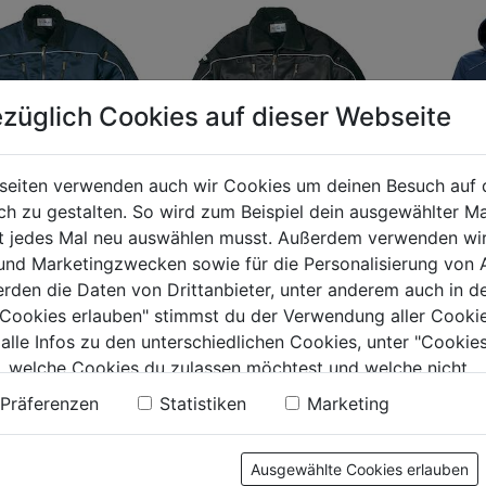
züglich Cookies auf dieser Webseite
seiten verwenden auch wir Cookies um deinen Besuch auf 
 zu gestalten. So wird zum Beispiel dein ausgewählter Ma
erjacke 100498
Fliegerjacke 100498
ht jedes Mal neu auswählen musst. Außerdem verwenden wi
Winter S
lblau
schwarz
 und Marketingzwecken sowie für die Personalisierung von 
FUSION
erden die Daten von Drittanbieter, unter anderem auch in d
e Cookies erlauben" stimmst du der Verwendung aller Cookie
0.0
(0)
0.0
(0)
0.0
 alle Infos zu den unterschiedlichen Cookies, unter "Cookies
0.0
99€
von
169,99€
, welche Cookies du zulassen möchtest und welche nicht.
von
174,99
5
n findest du in unserer
Datenschutzerklärung
.
5
Präferenzen
Statistiken
Marketing
.
Sternen.
Sternen.
Ausgewählte Cookies erlauben