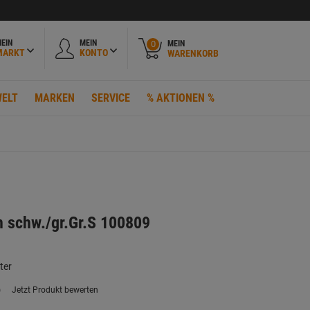
EIN
MEIN
MEIN
0
MARKT
KONTO
WARENKORB
ELT
MARKEN
SERVICE
% AKTIONEN %
on schw./gr.Gr.S 100809
ter
)
Jetzt Produkt bewerten
ein
eurteilungswert.