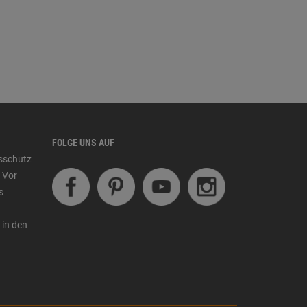
FOLGE UNS AUF
tsschutz
 Vor
s
 in den