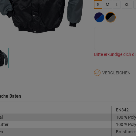
L
S
M
L
XL
a
d
Se
Bitte erkundige dich di
VERGLEICHEN
sche Daten
EN342
al
100 % Poly
utter
100 % Poly
en
Brusttasch