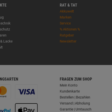
KTE
RAT & TAT
Akkuwelt
ug
Marken
technik
Service
sschutz
% Aktionen %
aren
Ratgeber
 & Lacke
Newsletter
lt
NGSARTEN
FRAGEN ZUM SHOP
Mein Konto
Kundenkarte
Bestellen | Bezahlen
Versand | Abholung
Garantie | Umtausch