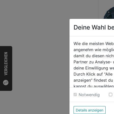
Deine Wahl be
Wie die meisten Web
angenehm wie möglich
Flieg
VERGLEICHEN
damit du diesen nic
dunke
Partner zu Analyse-
deine Einwilligung w
Durch Klick auf "All
0.0
anzeigen" findest du
von
169,
kannst du auswählen
5
Weitere Informatione
Notwendig
Sternen
Details anzeigen