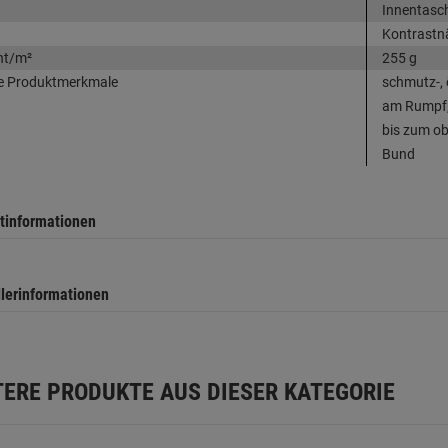
Innentasc
Kontrastn
ht/m²
255 g
e Produktmerkmale
schmutz-, 
am Rumpf, 
bis zum o
Bund
tinformationen
llerinformationen
TERE PRODUKTE AUS DIESER KATEGORIE