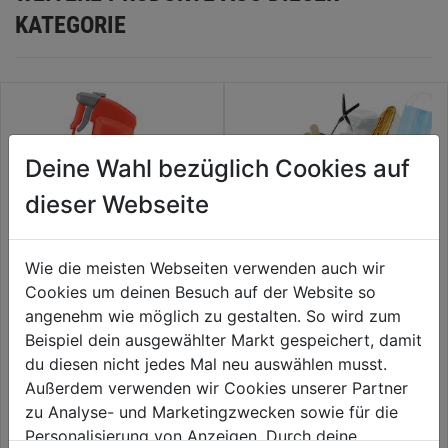
KATEGORIE
Deine Wahl bezüglich Cookies auf
dieser Webseite
Wie die meisten Webseiten verwenden auch wir
Cookies um deinen Besuch auf der Website so
angenehm wie möglich zu gestalten. So wird zum
Graphitspray 100ml
KFZ Verbandstasche DIN
13164:2022
Beispiel dein ausgewählter Markt gespeichert, damit
du diesen nicht jedes Mal neu auswählen musst.
0.0
(0)
0.0
(0)
0.0
0.0
Außerdem verwenden wir Cookies unserer Partner
6,59€
6,99€
von
von
zu Analyse- und Marketingzwecken sowie für die
5
5
€ 65,90/1 L
Personalisierung von Anzeigen. Durch deine