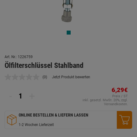
Art. Nr.: 1226759
Ölfilterschlüssel Stahlband
(0)
Jetzt Produkt bewerten
Kein
Beurteilungswert.
Link
6,29€
-
+
auf
Preis / ST
derselben
inkl. gesetzl. MwSt. 20%, zzgl.
Seite.
Versandkosten.
ONLINE BESTELLEN & LIEFERN LASSEN
1-2 Wochen Lieferzeit