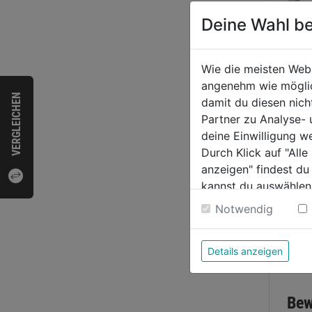
Deine Wahl be
Wie die meisten Web
Pumpe
angenehm wie möglich
VERGLEICHEN
Engha
damit du diesen nic
passe
Partner zu Analyse-
1280
deine Einwilligung w
0.0
Durch Klick auf "All
von
15,5
anzeigen" findest du
5
kannst du auswählen
Sternen
Weitere Informatione
Notwendig
Details anzeigen
Bewer