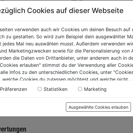
züglich Cookies auf dieser Webseite
seiten verwenden auch wir Cookies um deinen Besuch auf 
 für 1l-
Hochleistungsfett AL-
Trocken
 zu gestalten. So wird zum Beispiel dein ausgewählter Ma
lsgebinde
M 400g Langzeitfett
Speciali
ht jedes Mal neu auswählen musst. Außerdem verwenden wi
nd zu Art.Nr.
mit MoS2
Straw 4
 und Marketingzwecken sowie für die Personalisierung von 
099
erden die Daten von Drittanbieter, unter anderem auch in d
0.0
(0)
0.0
(0)
0.0
0.0
e Cookies erlauben" stimmst du der Verwendung aller Cookie
von
von
9€
15,59€
15,59€
 alle Infos zu den unterschiedlichen Cookies, unter "Cookies
5
5
, welche Cookies du zulassen möchtest und welche nicht.
€ 38,98/1 KG
€ 38,98/1 L
.
Sternen.
Sternen.
n findest du in unserer
Datenschutzerklärung
.
Präferenzen
Statistiken
Marketing
Ausgewählte Cookies erlauben
tung