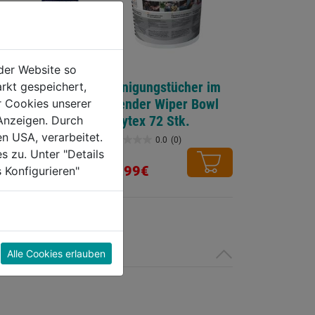
der Website so
schmierspray
Reinigungstücher im
rkt gespeichert,
st, Smart
Spender Wiper Bowl
r Cookies unserer
00ml
Polytex 72 Stk.
Anzeigen. Durch
en USA, verarbeitet.
0.0
(0)
0.0
(0)
0.0
s zu. Unter "Details
von
15,99€
 Konfigurieren"
5
Sternen.
Alle Cookies erlauben