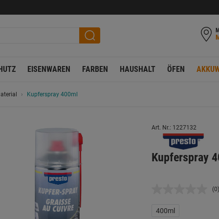
M
HUTZ
EISENWAREN
FARBEN
HAUSHALT
ÖFEN
AKKUW
terial
Kupferspray 400ml
Art. Nr.: 1227132
Kupferspray 
(0
K
B
L
400ml
a