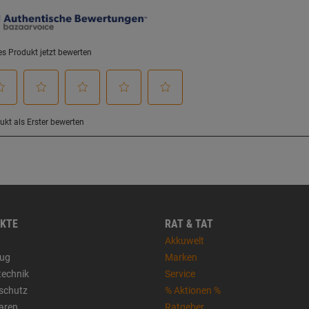
KTE
RAT & TAT
Akkuwelt
ug
Marken
technik
Service
sschutz
% Aktionen %
aren
Ratgeber