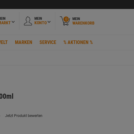
EIN
MEIN
MEIN
0
MARKT
KONTO
WARENKORB
ELT
MARKEN
SERVICE
% AKTIONEN %
400ml
)
Jetzt Produkt bewerten
ein
eurteilungswert.
ink
uf