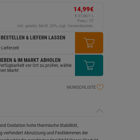
erselben
ite.
14,99€
€ 37,48/1 L
Preis / ST
inkl. gesetzl. MwSt. 20%, zzgl. Versandkosten.
 BESTELLEN & LIEFERN LASSEN
 Lieferzeit
IEREN & IM MARKT ABHOLEN
erfügbarkeit vor Ort zu prüfen, wähle
inen Markt
WUNSCHLISTE
d Oxidation hohe thermische Stabilität,
ung verhindert Abnutzung und Festklemmen der