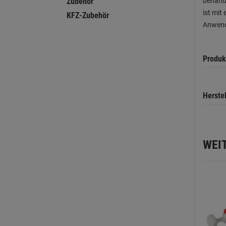
behande
Zubehör
ist mit
KFZ-Zubehör
Anwend
Produk
Herste
WEI