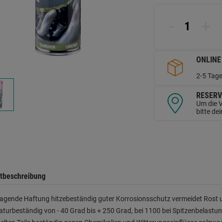
d
Se
-
+
ONLINE
2-5 Tage
RESERV
Um die V
bitte de
tbeschreibung
agende Haftung hitzebeständig guter Korrosionsschutz vermeidet Rost un
turbeständig von - 40 Grad bis + 250 Grad, bei 1100 bei Spitzenbelast