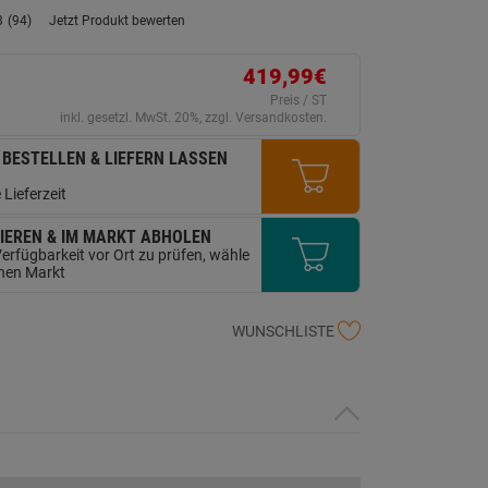
3
(94)
Jetzt Produkt bewerten
94
Bewertungen
lesen.
419,99€
Link
auf
Preis / ST
derselben
inkl. gesetzl. MwSt. 20%, zzgl. Versandkosten.
Seite.
 BESTELLEN & LIEFERN LASSEN
 Lieferzeit
IEREN & IM MARKT ABHOLEN
erfügbarkeit vor Ort zu prüfen, wähle
inen Markt
WUNSCHLISTE