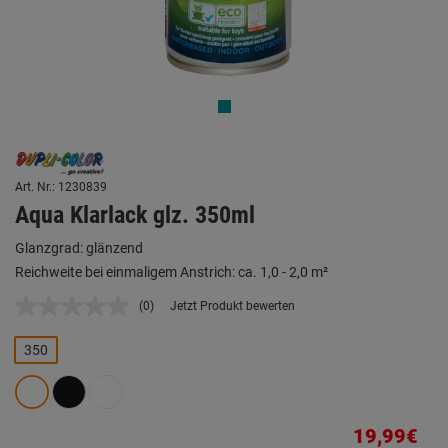
Art. Nr.: 1230839
Aqua Klarlack glz. 350ml
Glanzgrad: glänzend
Reichweite bei einmaligem Anstrich: ca. 1,0 - 2,0 m²
(0)
Jetzt Produkt bewerten
Kein
Beurteilungswert.
Link
350
auf
derselben
Seite.
19,99€