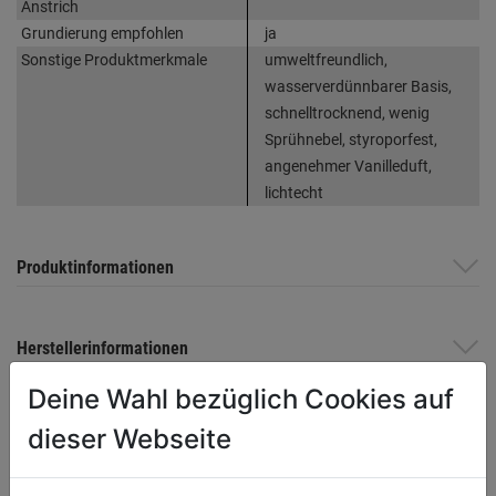
Anstrich
Grundierung empfohlen
ja
Sonstige Produktmerkmale
umweltfreundlich,
wasserverdünnbarer Basis,
schnelltrocknend, wenig
Sprühnebel, styroporfest,
angenehmer Vanilleduft,
lichtecht
Produktinformationen
Herstellerinformationen
Deine Wahl bezüglich Cookies auf
dieser Webseite
WEITERE PRODUKTE AUS DIESER
KATEGORIE