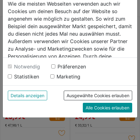
Wie die meisten Webseiten verwenden auch wir
Cookies um deinen Besuch auf der Website so
angenehm wie möglich zu gestalten. So wird zum
Beispiel dein ausgewählter Markt gespeichert, damit
du diesen nicht jedes Mal neu auswählen musst.
Außerdem verwenden wir Cookies unserer Partner
zu Analyse- und Marketingzwecken sowie für die
Personalisierung von Anzeigen. Durch deine
Einwilligung werden die Daten von Drittanbieter,
Notwendig
Präferenzen
unter anderem auch in den USA, verarbeitet.
Statistiken
Marketing
Durch Klick auf "Alle Cookies erlauben" stimmst du
der Verwendung aller Cookies zu. Unter "Details
Rostumwandler Spray 500ml
Ultra-Primer 750ml
anzeigen" findest du alle Infos zu den
Details anzeigen
Ausgewählte Cookies erlauben
unterschiedlichen Cookies, unter "Cookies
Alle Cookies erlauben
0.0
(0)
0.0
(0)
Konfigurieren" kannst du auswählen, welche Cookies
0.0
0.0
23,99€
24,99€
du zulassen möchtest und welche nicht.
von
von
Weitere Informationen findest du in unserer
5
5
€ 47,98/1 L
€ 33,32/1 L
Datenschutzerklärung
.
Sternen.
Sternen.