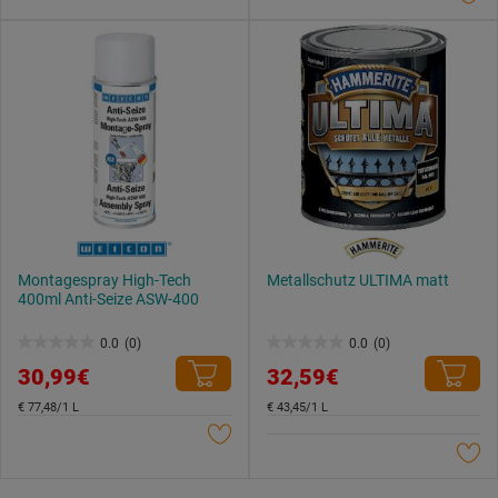
Montagespray High-Tech
Metallschutz ULTIMA matt
400ml Anti-Seize ASW-400
0.0
(0)
0.0
(0)
0.0
0.0
30,99€
32,59€
von
von
5
5
€ 77,48/1 L
€ 43,45/1 L
Sternen.
Sternen.