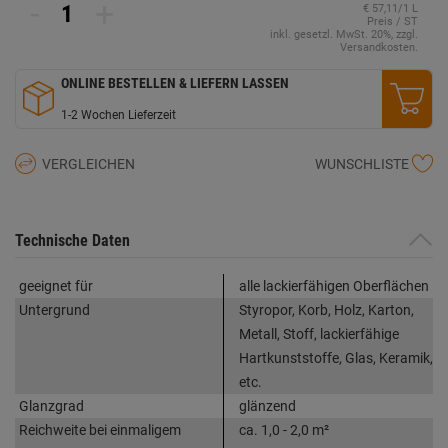
-
+
€ 57,11/1 L
Preis / ST
inkl. gesetzl. MwSt. 20%, zzgl.
Versandkosten.
ONLINE BESTELLEN & LIEFERN LASSEN
1-2 Wochen Lieferzeit
VERGLEICHEN
WUNSCHLISTE
Technische Daten
geeignet für
alle lackierfähigen Oberflächen
Untergrund
Styropor, Korb, Holz, Karton,
Metall, Stoff, lackierfähige
Hartkunststoffe, Glas, Keramik,
etc.
Glanzgrad
glänzend
Reichweite bei einmaligem
ca. 1,0 - 2,0 m²