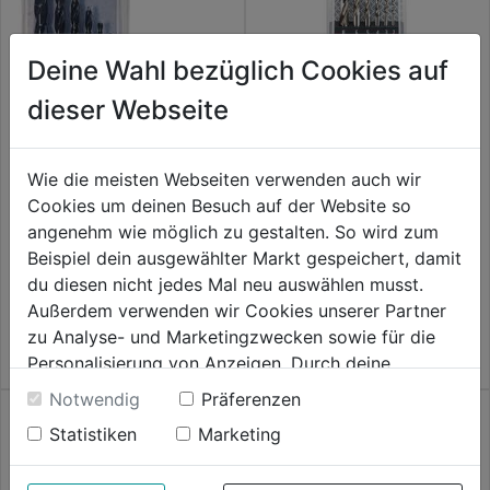
Deine Wahl bezüglich Cookies auf
dieser Webseite
Spiralbohrersatz TM PZ6 HSS
6tlg. ECo DM 2,0-8,0mm
Wie die meisten Webseiten verwenden auch wir
0.0
(0)
Cookies um deinen Besuch auf der Website so
0.0
ALPEN HSS Metal Head TM6
31,59€
angenehm wie möglich zu gestalten. So wird zum
6tlg. DM 2/3/4/5/6/8mm
von
Beispiel dein ausgewählter Markt gespeichert, damit
5
0.0
(0)
du diesen nicht jedes Mal neu auswählen musst.
0.0
Sternen.
27,99€
Außerdem verwenden wir Cookies unserer Partner
von
zu Analyse- und Marketingzwecken sowie für die
5
Personalisierung von Anzeigen. Durch deine
Sternen.
Einwilligung werden die Daten von Drittanbieter,
Notwendig
Präferenzen
unter anderem auch in den USA, verarbeitet.
Statistiken
Marketing
Durch Klick auf "Alle Cookies erlauben" stimmst du
der Verwendung aller Cookies zu. Unter "Details