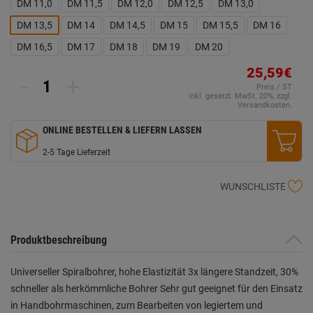
DM 11,0
DM 11,5
DM 12,0
DM 12,5
DM 13,0
DM 13,5
DM 14
DM 14,5
DM 15
DM 15,5
DM 16
DM 16,5
DM 17
DM 18
DM 19
DM 20
25,59€
-
+
Preis / ST
inkl. gesetzl. MwSt. 20%, zzgl.
Versandkosten.
ONLINE BESTELLEN & LIEFERN LASSEN
2-5 Tage Lieferzeit
WUNSCHLISTE
Produktbeschreibung
Universeller Spiralbohrer, hohe Elastizität 3x längere Standzeit, 30%
schneller als herkömmliche Bohrer Sehr gut geeignet für den Einsatz
in Handbohrmaschinen, zum Bearbeiten von legiertem und