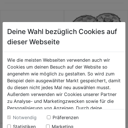
Deine Wahl bezüglich Cookies auf
dieser Webseite
Wie die meisten Webseiten verwenden auch wir
Offroad Kit
Cookies um deinen Besuch auf der Website so
angenehm wie möglich zu gestalten. So wird zum
Offroad-Kit inkl. Bürsten f. 4er
Beispiel dein ausgewählter Markt gespeichert, damit
Serie
0.0
(0)
0.0
du diesen nicht jedes Mal neu auswählen musst.
114,99€
von
0.0
(0)
Außerdem verwenden wir Cookies unserer Partner
0.0
5
114,99€
zu Analyse- und Marketingzwecken sowie für die
von
Sternen.
Personalisierung von Anzeigen. Durch deine
5
Einwilligung werden die Daten von Drittanbieter,
Sternen.
Notwendig
Präferenzen
unter anderem auch in den USA, verarbeitet.
Statistiken
Marketing