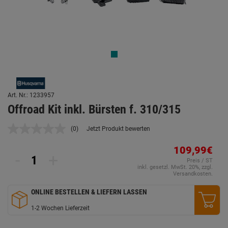
Art. Nr.: 1233957
Offroad Kit inkl. Bürsten f. 310/315
(0)
Jetzt Produkt bewerten
Kein
Beurteilungswert.
Link
109,99€
-
+
auf
Preis / ST
derselben
inkl. gesetzl. MwSt. 20%, zzgl.
Seite.
Versandkosten.
ONLINE BESTELLEN & LIEFERN LASSEN
1-2 Wochen Lieferzeit