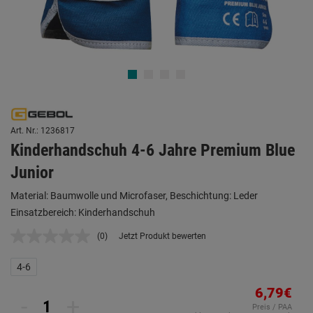
Art. Nr.: 1236817
Kinderhandschuh 4-6 Jahre Premium Blue
Junior
Material: Baumwolle und Microfaser, Beschichtung: Leder
Einsatzbereich: Kinderhandschuh
(0)
Jetzt Produkt bewerten
Kein
Beurteilungswert.
Link
4-6
auf
derselben
6,79€
Seite.
-
+
Preis / PAA