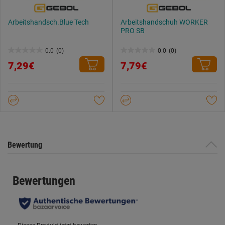
Arbeitshandsch.Blue Tech
Arbeitshandschuh WORKER
PRO SB
0.0
(0)
0.0
(0)
0.0
0.0
7,29€
7,79€
von
von
5
5
Sternen.
Sternen.
Bewertung