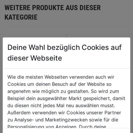
WEITERE PRODUKTE AUS DIESER
KATEGORIE
Deine Wahl bezüglich Cookies auf
dieser Webseite
Wie die meisten Webseiten verwenden auch wir
Cookies um deinen Besuch auf der Website so
angenehm wie möglich zu gestalten. So wird zum
Beispiel dein ausgewählter Markt gespeichert, damit
Wühlmausfalle Tube Röhre
Mausefalle Snap 2er
du diesen nicht jedes Mal neu auswählen musst.
Außerdem verwenden wir Cookies unserer Partner
zu Analyse- und Marketingzwecken sowie für die
0.0
(0)
0.0
(0)
0.0
0.0
Personalisierung von Anzeigen. Durch deine
6,99€
7,59€
von
von