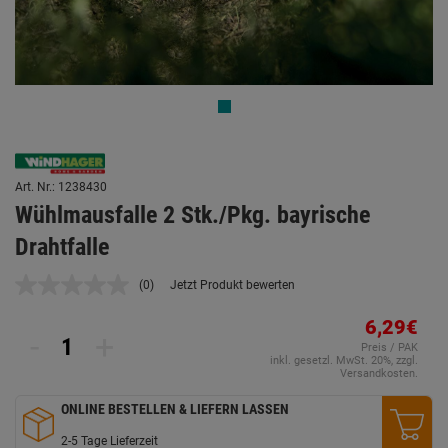
Art. Nr.: 1238430
Wühlmausfalle 2 Stk./Pkg. bayrische
Drahtfalle
(0)
Jetzt Produkt bewerten
Kein
Beurteilungswert.
Link
6,29€
-
+
auf
Preis / PAK
derselben
inkl. gesetzl. MwSt. 20%, zzgl.
Seite.
Versandkosten.
ONLINE BESTELLEN & LIEFERN LASSEN
2-5 Tage Lieferzeit