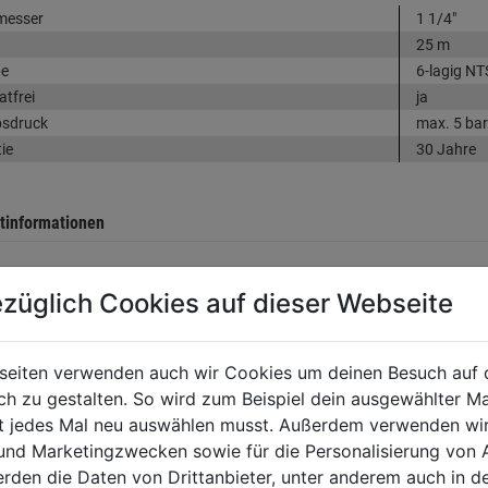
messer
1 1/4"
25 m
e
6-lagig NT
atfrei
ja
bsdruck
max. 5 bar
ie
30 Jahre
tinformationen
züglich Cookies auf dieser Webseite
llerinformationen
seiten verwenden auch wir Cookies um deinen Besuch auf 
 zu gestalten. So wird zum Beispiel dein ausgewählter Ma
ht jedes Mal neu auswählen musst. Außerdem verwenden wi
tung
 und Marketingzwecken sowie für die Personalisierung von 
erden die Daten von Drittanbieter, unter anderem auch in d