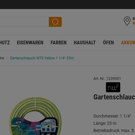
M
HUTZ
EISENWAREN
FARBEN
HAUSHALT
ÖFEN
AKKUW
che
Gartenschlauch NTS Yellow 1 1/4" 25m
Art. Nr.: 1239001
Gartenschlauc
Durchmesser: 1 1/4"
Länge: 25 m
Betriebsdruck: max. 5