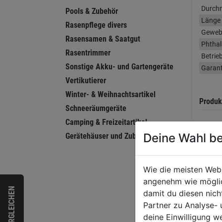
Durch
Pools & Zubehör
Länge
Rasenpflege divers
Geweb
Rasensamen & Saatgut
Phthal
Rasentrimmer
Betrie
Sonstige Akku- und Gartengeräte
Garant
Vertikutierer
Winter- & Weihnachtsartikel
Produk
Schneeräumgeräte
Camping & Freizeitartikel
Deine Wahl be
Gerätehäuser und Zubehör
Herste
Wie die meisten Web
angenehm wie möglich
VERGLEICHEN
damit du diesen nic
Bewer
Partner zu Analyse-
deine Einwilligung w