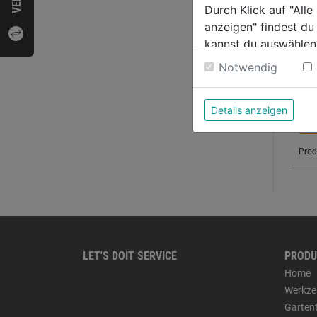
Durch Klick auf "All
anzeigen" findest du
kannst du auswählen
Weitere Informatione
Notwendig
Details anzeigen
LET'S DOIT SERVICE
PRODU
Home
Werkze
Garten