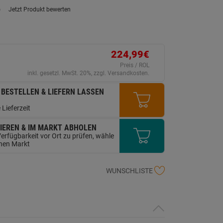
)
Jetzt Produkt bewerten
ein
eurteilungswert.
ink
uf
erselben
ite.
224,99€
Preis / ROL
inkl. gesetzl. MwSt. 20%, zzgl. Versandkosten.
 BESTELLEN & LIEFERN LASSEN
 Lieferzeit
IEREN & IM MARKT ABHOLEN
erfügbarkeit vor Ort zu prüfen, wähle
inen Markt
WUNSCHLISTE