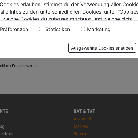
e Cookies erlauben" stimmst du der Verwendung aller Cookie
 alle Infos zu den unterschiedlichen Cookies, unter "Cookies
, welche Cookies du zulassen möchtest und welche nicht.
n findest du in unserer
Datenschutzerklärung
.
Präferenzen
Statistiken
Marketing
Ausgewählte Cookies erlauben
KTE
RAT & TAT
Akkuwelt
ug
Marken
technik
Service