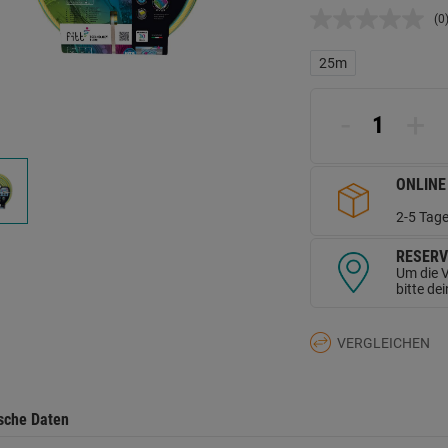
(0
K
B
L
25m
a
d
Se
-
+
ONLINE
2-5 Tage
RESERV
Um die V
bitte de
VERGLEICHEN
sche Daten