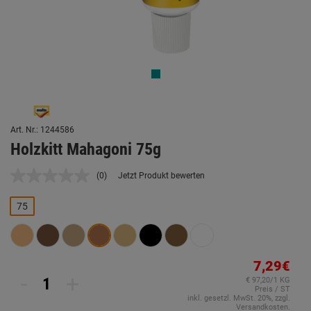
Art. Nr.: 1244586
Holzkitt Mahagoni 75g
(0)
Jetzt Produkt bewerten
Kein
Beurteilungswert.
Link
75
auf
derselben
Seite.
7,29€
-
+
€ 97,20/1 KG
Preis / ST
inkl. gesetzl. MwSt. 20%, zzgl.
Versandkosten.