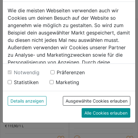
KATEGORIE
Wie die meisten Webseiten verwenden auch wir
Cookies um deinen Besuch auf der Website so
angenehm wie möglich zu gestalten. So wird zum
Beispiel dein ausgewählter Markt gespeichert, damit
du diesen nicht jedes Mal neu auswählen musst.
Außerdem verwenden wir Cookies unserer Partner
zu Analyse- und Marketingzwecken sowie für die
Personalisierung von Anzeigen. Durch deine
Einwilligung werden die Daten von Drittanbieter,
Notwendig
Präferenzen
unter anderem auch in den USA, verarbeitet.
Statistiken
Marketing
Durch Klick auf "Alle Cookies erlauben" stimmst du
Holzkitt Grilith
Holzwachsstangen 20-
der Verwendung aller Cookies zu. Unter "Details
Sort.20er Grilith
anzeigen" findest du alle Infos zu den
Details anzeigen
Ausgewählte Cookies erlauben
unterschiedlichen Cookies, unter "Cookies
0.0
(0)
0.0
(0)
0.0
0.0
Alle Cookies erlauben
Konfigurieren" kannst du auswählen, welche Cookies
11,59€
79,99€
von
von
du zulassen möchtest und welche nicht.
5
5
€ 115,90/1 L
Weitere Informationen findest du in unserer
Sternen.
Sternen.
Datenschutzerklärung
.