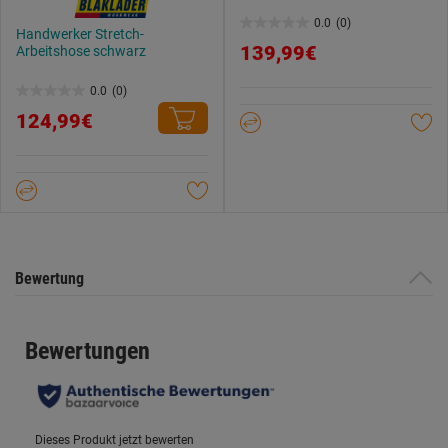
0.0
(0)
0.0
Handwerker Stretch-
139,99€
Arbeitshose schwarz
von
5
0.0
(0)
0.0
Sternen.
124,99€
von
5
Sternen.
Bewertung