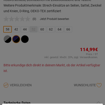
Weitere Produktmerkmale: Strech-Einsätze an Seiten, Sattel, Zwickel
und Knien, D-Ring, OEKO-TEX zertifiziert
(0)
Jetzt Produkt bewerten
Kein
Beurteilungswert.
Link
58
42
44
52
60
62
64
66
auf
derselben
Seite.
114,99€
Preis / ST
inkl. gesetzl. MwSt. 20%, zzgl. Versandkosten.
Bitte erkundige dich direkt in deinem Markt, ob der Artikel verfügbar
ist.
VERGLEICHEN
WUNSCHLISTE
Technische Daten