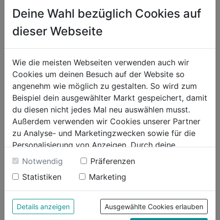
Deine Wahl bezüglich Cookies auf
Material
65 % Polyester, 35 %
dieser Webseite
Baumwolle, Stretch-Material:
91 % Polyamid, 9 % Elasthan
Taschen
Vordertaschen, Gesäßtaschen
Wie die meisten Webseiten verwenden auch wir
mit wasserabweisendem
Cookies um deinen Besuch auf der Website so
Reißverschluss, Beintaschen
angenehm wie möglich zu gestalten. So wird zum
mit Zollstocktasche und
Beispiel dein ausgewählter Markt gespeichert, damit
Tasche
du diesen nicht jedes Mal neu auswählen musst.
Gewicht/m²
220 g
Außerdem verwenden wir Cookies unserer Partner
Weitere Produktmerkmale
Strech-Einsätze an Seiten,
zu Analyse- und Marketingzwecken sowie für die
Sattel, Zwickel und Knien, D-
Personalisierung von Anzeigen. Durch deine
Ring, OEKO-TEX zertifiziert
Einwilligung werden die Daten von Drittanbieter,
Notwendig
Präferenzen
unter anderem auch in den USA, verarbeitet.
Statistiken
Marketing
Durch Klick auf "Alle Cookies erlauben" stimmst du
Produktinformationen
der Verwendung aller Cookies zu. Unter "Details
anzeigen" findest du alle Infos zu den
Details anzeigen
Ausgewählte Cookies erlauben
unterschiedlichen Cookies, unter "Cookies
Herstellerinformationen