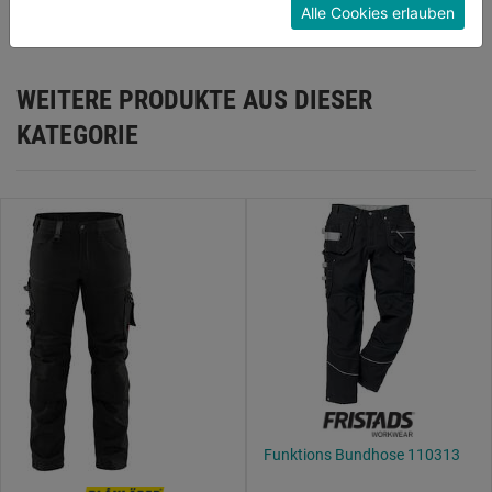
Alle Cookies erlauben
Konfigurieren" kannst du auswählen, welche Cookies
du zulassen möchtest und welche nicht.
Weitere Informationen findest du in unserer
Datenschutzerklärung
.
WEITERE PRODUKTE AUS DIESER
KATEGORIE
Funktions Bundhose 110313