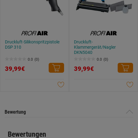
Druckluft-Silikonspritzpistole
Druckluft-
DSP 310
Klammergerät/Nagler
DKN5040
0.0
(0)
0.0
(0)
0.0
0.0
39,99€
39,99€
von
von
5
5
Sternen.
Sternen.
Bewertung