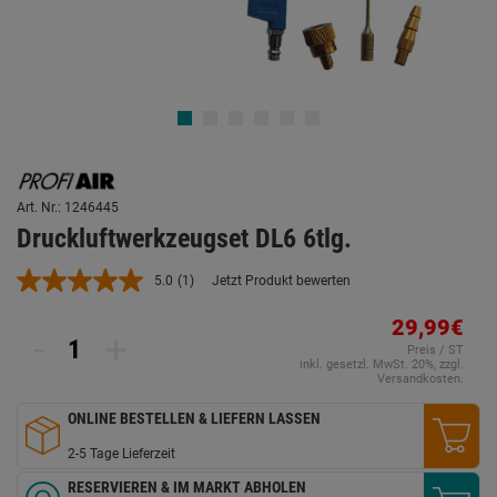
Art. Nr.: 1246445
Druckluftwerkzeugset DL6 6tlg.
5.0
(1)
Jetzt Produkt bewerten
Bewertung
lesen.
Link
29,99€
-
+
auf
Preis / ST
derselben
inkl. gesetzl. MwSt. 20%, zzgl.
Seite.
Versandkosten.
ONLINE BESTELLEN & LIEFERN LASSEN
2-5 Tage Lieferzeit
RESERVIEREN & IM MARKT ABHOLEN