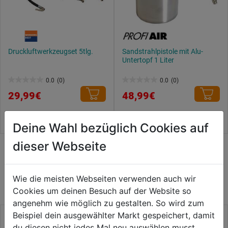
Druckluftwerkzeugset 5tlg.
Sandstrahlpistole mit Alu-
Untertopf 1 Liter
0.0
(0)
0.0
(0)
0.0
0.0
29,99€
48,99€
von
von
5
5
Sternen.
Sternen.
Deine Wahl bezüglich Cookies auf
dieser Webseite
WEITERE PRODUKTE AUS DIESER
KATEGORIE
Wie die meisten Webseiten verwenden auch wir
Cookies um deinen Besuch auf der Website so
angenehm wie möglich zu gestalten. So wird zum
Beispiel dein ausgewählter Markt gespeichert, damit
du diesen nicht jedes Mal neu auswählen musst.