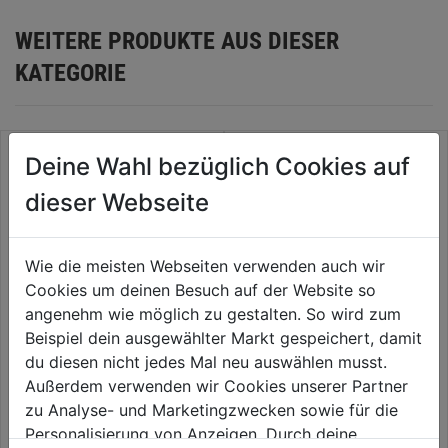
WEITERE PRODUKTE AUS DIESER
KATEGORIE
Deine Wahl bezüglich Cookies auf
dieser Webseite
Wie die meisten Webseiten verwenden auch wir
Cookies um deinen Besuch auf der Website so
angenehm wie möglich zu gestalten. So wird zum
Beispiel dein ausgewählter Markt gespeichert, damit
du diesen nicht jedes Mal neu auswählen musst.
Schnellspannmutter SDS-clic f.
Topfbürste gewellt M14
Winkelschleifer M14
Stahldraht 0,30mm SB
Außerdem verwenden wir Cookies unserer Partner
zu Analyse- und Marketingzwecken sowie für die
0.0
(0)
0.0
(0)
0.0
0.0
Personalisierung von Anzeigen. Durch deine