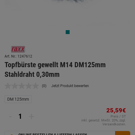
Art. Nr.: 1247612
Topfbürste gewellt M14 DM125mm
Stahldraht 0,30mm
(0)
Jetzt Produkt bewerten
Kein
Beurteilungswert.
Link
DM 125mm
auf
derselben
25,59€
Seite.
-
+
Preis / ST
inkl. gesetzl. MwSt. 20%, zzgl.
Versandkosten.
ONLINE BESTELLEN & LIEFERN LASSEN