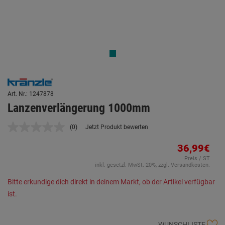
Art. Nr.: 1247878
Lanzenverlängerung 1000mm
(0)
Jetzt Produkt bewerten
Kein
Beurteilungswert.
Link
36,99€
auf
Preis / ST
derselben
inkl. gesetzl. MwSt. 20%, zzgl. Versandkosten.
Seite.
Bitte erkundige dich direkt in deinem Markt, ob der Artikel verfügbar
ist.
WUNSCHLISTE