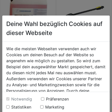
Deine Wahl bezüglich Cookies auf
dieser Webseite
Dreckfräser DB 145 FC K4-K5
Wie die meisten Webseiten verwenden auch wir
Cookies um deinen Besuch auf der Website so
Auto-Shampoo 5l
angenehm wie möglich zu gestalten. So wird zum
4.0
(9)
4.0
Beispiel dein ausgewählter Markt gespeichert, damit
39,99€
von
du diesen nicht jedes Mal neu auswählen musst.
0.0
(0)
5
0.0
Außerdem verwenden wir Cookies unserer Partner
37,99€
Sternen.
von
zu Analyse- und Marketingzwecken sowie für die
9
5
Personalisierung von Anzeigen. Durch deine
Bewertungen
Sternen.
Einwilligung werden die Daten von Drittanbieter,
Notwendig
Präferenzen
unter anderem auch in den USA, verarbeitet.
Statistiken
Marketing
Durch Klick auf "Alle Cookies erlauben" stimmst du