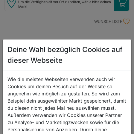
Um die Verfügbarkeit vor Ort zu prüfen, wähle bitte deinen
Markt
WUNSCHLISTE
Produktbeschreibung
Deine Wahl bezüglich Cookies auf
Größe 4, DM 12 cm, H 11 cm geeignet für Kaffeemaschinen oder
dieser Webseite
Hand-Kaffeefilter Gr. 4, vollendeter Kaffeegeschmack durch
Mikrofilter-Struktur, integrierter Bügel zum hygienischen Entnehmen
Wie die meisten Webseiten verwenden auch wir
des Filters, hochwertiger Edelstahl/Kunststoff,
Cookies um deinen Besuch auf der Website so
spülmaschinengeeignet, Garantie: 5 Jahre
angenehm wie möglich zu gestalten. So wird zum
Beispiel dein ausgewählter Markt gespeichert, damit
Produktinformationen
du diesen nicht jedes Mal neu auswählen musst.
Außerdem verwenden wir Cookies unserer Partner
zu Analyse- und Marketingzwecken sowie für die
Herstellerinformationen
Personalisierung von Anzeigen. Durch deine