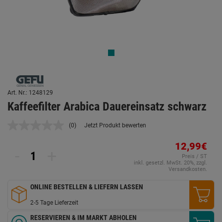
Art. Nr.: 1248129
Kaffeefilter Arabica Dauereinsatz schwarz
(0)
Jetzt Produkt bewerten
Kein
Beurteilungswert.
Link
12,99€
-
+
auf
Preis / ST
derselben
inkl. gesetzl. MwSt. 20%, zzgl.
Seite.
Versandkosten.
ONLINE BESTELLEN & LIEFERN LASSEN
2-5 Tage Lieferzeit
RESERVIEREN & IM MARKT ABHOLEN