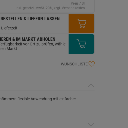
erselben
Preis / ST
ite.
inkl. gesetzl. MwSt. 20%, zzgl. Versandkosten.
 BESTELLEN & LIEFERN LASSEN
 Lieferzeit
IEREN & IM MARKT ABHOLEN
erfügbarkeit vor Ort zu prüfen, wähle
inen Markt
WUNSCHLISTE
nhämmern flexible Anwendung mit einfacher