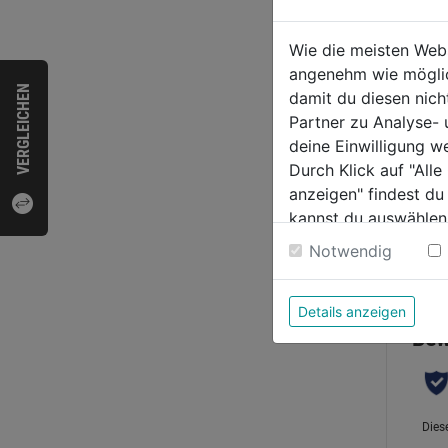
Garte
150l 
Wie die meisten Web
angenehm wie möglich
VERGLEICHEN
damit du diesen nic
0.0
Partner zu Analyse-
von
9,99
deine Einwilligung w
5
Durch Klick auf "All
Sternen
anzeigen" findest du
kannst du auswählen
Weitere Informatione
Notwendig
Bewer
Details anzeigen