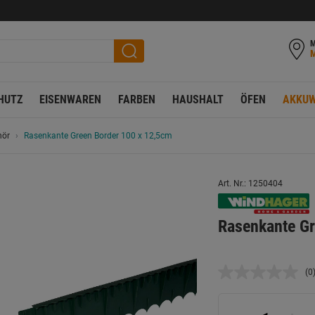
M
HUTZ
EISENWAREN
FARBEN
HAUSHALT
ÖFEN
AKKUW
hör
Rasenkante Green Border 100 x 12,5cm
Art. Nr.: 1250404
Rasenkante Gr
(0
K
B
L
a