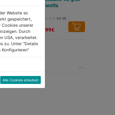
z DM 30cm H
terracotta
der Website so
rkt gespeichert,
0.0
(0)
0.0
(0)
0.0
r Cookies unserer
von
10,99€
Anzeigen. Durch
5
en USA, verarbeitet.
Sternen.
s zu. Unter "Details
 Konfigurieren"
Alle Cookies erlauben