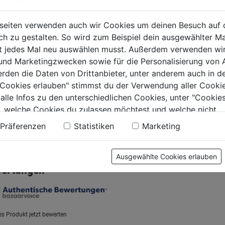
dunkelgrün 30l
schwar
nbag Kehrkante
45cm
Grün
seiten verwenden auch wir Cookies um deinen Besuch auf 
 zu gestalten. So wird zum Beispiel dein ausgewählter Ma
0.0
(0)
0.0
0.0
ht jedes Mal neu auswählen musst. Außerdem verwenden wi
0.0
(0)
von
von
10,59€
10,99€
 und Marketingzwecken sowie für die Personalisierung von 
5
5
€
erden die Daten von Drittanbieter, unter anderem auch in d
Sternen.
Sternen.
e Cookies erlauben" stimmst du der Verwendung aller Cookie
.
 alle Infos zu den unterschiedlichen Cookies, unter "Cookies
, welche Cookies du zulassen möchtest und welche nicht.
n findest du in unserer
Datenschutzerklärung
.
Präferenzen
Statistiken
Marketing
tung
Ausgewählte Cookies erlauben