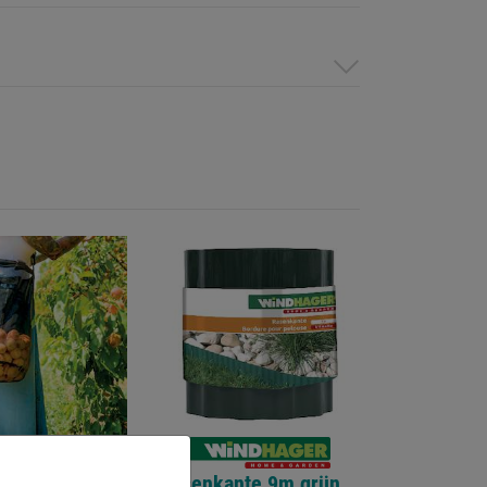
sche 24l
Rasenkante 9m grün