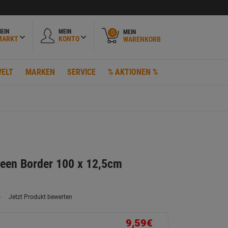
EIN
MEIN
MEIN
0
MARKT
KONTO
WARENKORB
ELT
MARKEN
SERVICE
% AKTIONEN %
een Border 100 x 12,5cm
)
Jetzt Produkt bewerten
ein
eurteilungswert.
ink
9,59€
uf