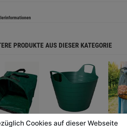
llerinformationen
TERE PRODUKTE AUS DIESER KATEGORIE
züglich Cookies auf dieser Webseite
Flexikorb 51cm
Ernteta