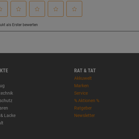
KTE
RAT & TAT
Akkuwelt
ug
Marken
technik
Service
sschutz
% Aktionen %
aren
Ratgeber
 & Lacke
Newsletter
lt